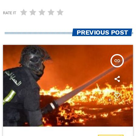
RATE IT
PREVIOUS POST
insert_link