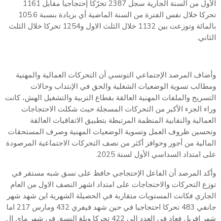
الأول من السنة الجارية سجل 2387 تحرّكا إحتجاجيا مقابل 1161
تحركا خلال نفس الفترة من السنة الماضية أي بزيادة بنسبة 105.6
بالمائة وتوزعت بين 1132 خلال الثلث الاول و1254 تحركا خلال الثلث
الثاني.
وأضاف المرصد الإجتماعي التونسي أن التحركات العمالية والمهنية
ومطالب تسوية الوضعيات الشغلية والحق في الإنتداب وحالات
التسريح والملفات المهنية العالقة بقطاع التربية والتشغيل الهش، كانت
وراء الجزء الأكبر من التحركات المسجلة حيث شكلت الاحتجاجات
العمالية والنقابية المنظمة المرتبطة بتطبيق الاتفاقيات العالقة
وتحسين ظروف العمل وتسوية الوضعيات المهنية وصرف المستحقات
المالية من أجور وحوافز أكثر من نصف التحركات الاجتماعية المرصودة
على امتداد السداسي الأول لسنة 2025.
وأكد المرصد أن الفاعل الإحتجاجي حافظ على نسق شبه مستقر في
توزع التحركات والاحتجاجات على امتداد اشهر النصف الاول من العام
الجاري فكانت المستويات متقاربة في الحصيلة الشهرية اين شهد شهر
جانفي 483 تحركا احتجاجيا في حين شهد فيفري 432 ومارس 217 اما
شهر افريل فعاد في العدد الى 422 تحركا وبلغ النسق في شهر ماي ال