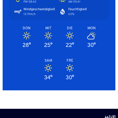
08:42 PM
05:41 AM
Windgeschwindigkeit
Feuchtigkeit
13.7Km/h
63%
DON
MIT
DIE
MON
28°
25°
22°
30°
SAM
FRE
34°
30°
الاذاعة