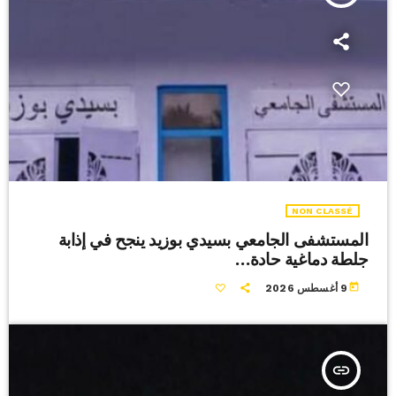
NON CLASSÉ
المستشفى الجامعي بسيدي بوزيد ينجح في إذابة
جلطة دماغية حادة…
today
9 أغسطس 2026
insert_link