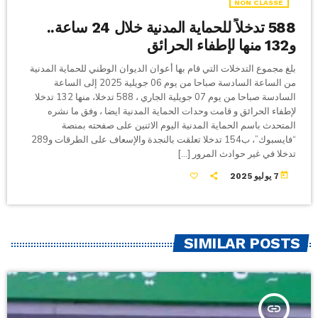
NON CLASSÉ
588 تدخلاً للحماية المدنية خلال 24 ساعة..
و132 منها لإطفاء الحرائق
بلغ مجموع التدخلات التي قام بها أعوان الديوان الوطني للحماية المدنية
من الساعة السادسة صباحا من يوم 06 جويلية 2025 إلى الساعة
السادسة صباحا من يوم 07 جويلية الجاري ، 588 تدخلا، منها 132 تدخلا
لإطفاء الحرائق و قامت وحدات الحماية المدنية ايضا ، وفق ما نشره
المتحدث باسم الحماية المدنية اليوم الاثنين على صفحته بمنصة
“فايسبوك”، ب154 تدخلا تعلقت بالنجدة والإسعاف على الطرقات و289
تدخلا في غير حوادث المرور […]
today
7 يوليو 2025
SIMILAR POSTS
insert_link