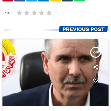
RATE IT
PREVIOUS POST
insert_link