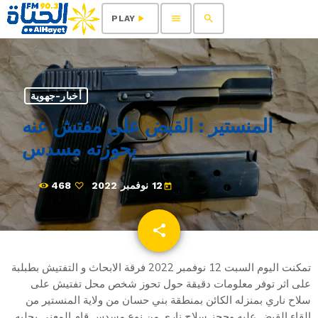
menu
search
play_arrow
PLAY
أخبار-جهوية
المنستير : القبض على مفتش عنه
بحوزته مسدس
12 نوفمبر 2022
468
today
share
email
تمكنت اليوم السبت 12 نوفمبر 2022 فرقة الابحاث و التفتيش بطبلبة
على اثر توفر معلومات دقيقة حول تحوز شخص محل تفتيش على
سلاح ناري بمنزله الكائن بمنطقة بني حسان من ولاية المنستير من
إلقاء القبض عليه وحجز سلاح ناري من نوع مسدس قام المعني بجلبه