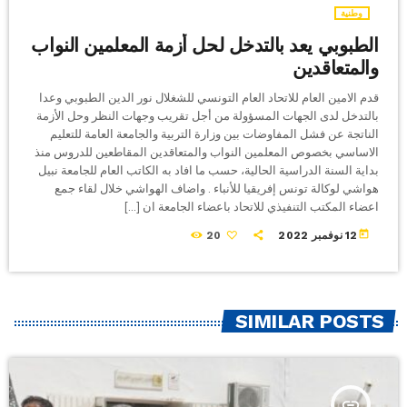
وطنية
الطبوبي يعد بالتدخل لحل أزمة المعلمين النواب
والمتعاقدين
قدم الامين العام للاتحاد العام التونسي للشغلال نور الدين الطبوبي وعدا
بالتدخل لدى الجهات المسؤولة من أجل تقريب وجهات النظر وحل الأزمة
الناتجة عن فشل المفاوضات بين وزارة التربية والجامعة العامة للتعليم
الاساسي بخصوص المعلمين النواب والمتعاقدين المقاطعين للدروس منذ
بداية السنة الدراسية الحالية، حسب ما افاد به الكاتب العام للجامعة نبيل
هواشي لوكالة تونس إفريقيا للأنباء . واضاف الهواشي خلال لقاء جمع
اعضاء المكتب التنفيذي للاتحاد باعضاء الجامعة ان […]
today
12 نوفمبر 2022
20
SIMILAR POSTS
insert_link