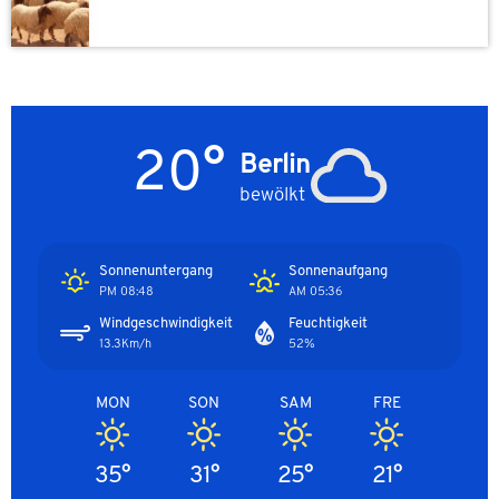
20°
Berlin
bewölkt
Sonnenuntergang
Sonnenaufgang
08:48 PM
05:36 AM
Windgeschwindigkeit
Feuchtigkeit
13.3Km/h
52%
MON
SON
SAM
FRE
35°
31°
25°
21°