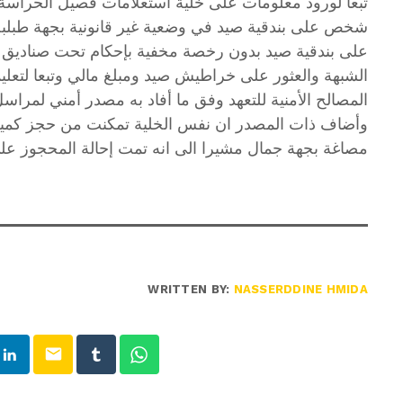
تبعا لورود معلومات على خلية استعلامات فصيل الحراسة وا
شخص على بندقية صيد في وضعية غير قانونية بجهة طبلبة تم
على بندقية صيد بدون رخصة مخفية بإحكام تحت صناديق ا
الشبهة والعثور على خراطيش صيد ومبلغ مالي وتبعا لتعليم
المصالح الأمنية للتعهد وفق ما أفاد به مصدر أمني لمراسل
وأضاف ذات المصدر ان نفس الخلية تمكنت من حجز كمية 
مصاغة بجهة جمال مشيرا الى انه تمت إحالة المحجوز على 
WRITTEN BY:
NASSERDDINE HMIDA
email