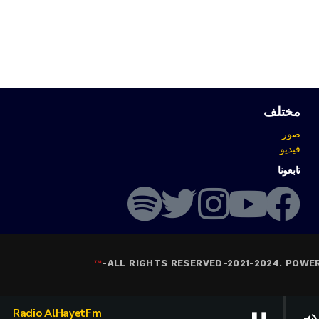
مختلف
صور
فيديو
تابعونا
™
-
ALL RIGHTS RESERVED-2021-2024. POWE
Radio AlHayetFm