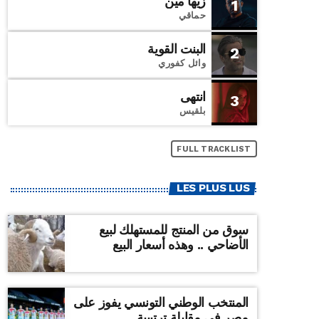
زيها مين
1
حماقي
البنت القوية
2
وائل كفوري
انتهى
3
بلقيس
FULL TRACKLIST
LES PLUS LUS
سوق من المنتج للمستهلك لبيع
الأضاحي .. وهذه أسعار البيع
المنتخب الوطني التونسي يفوز على
مصر في مقابلة ترتيبية