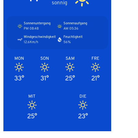
sonnig
Sonnenuntergang
Sonnenaufgang
08:48 PM
05:36 AM
Windgeschwindigkeit
Feuchtigkeit
12.6Km/h
56%
MON
SON
SAM
FRE
33°
31°
25°
21°
MIT
DIE
25°
23°