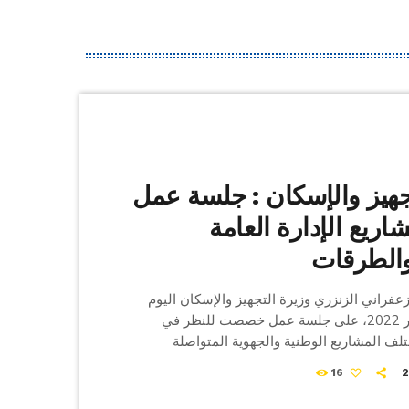
جهيز والإسكان : جلسة عمل
اريع الإدارة العامة
الطرقات
فراني الزنزري وزيرة التجهيز والإسكان اليوم
الإثنين 07 نوفمبر 2022، على جلسة عمل خصصت للنظر في
تلف المشاريع الوطنية والجهوية المتواصلة
تنجز تحت إشراف الإدارة العامة للجسور
16
بحضور رئيس الديوان برهان حميدة والمدير العام
 صلاح الزواري والمديرة العامة للشؤون