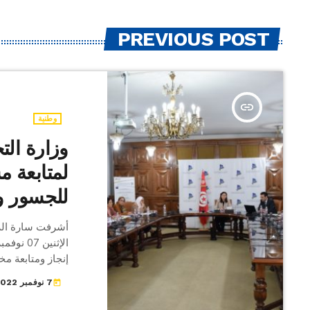
PREVIOUS POST
insert_link
وطنية
وزارة الت
لمتابعة مش
للجسور و
أشرفت سارة الزع
إنجاز ومتابعة مخ
والمبرمجة التي 
7 نوفمبر 2022
today
والطرقات، وذلك 
للجسور والطرقات