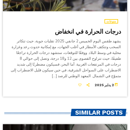
منوعات
درجات الحرارة في انخفاض
يشهد طقس اليوم الخميس 2 جانفي 2025 تقلبات جوية، حيث تتكاثر
السحب وتتكثف الأمطار في أغلب الجهات، مع إمكانية حدوث رعد وغزارة
محلية في وسط البلاد. ووفقًا للتوقعات، ستشهد درجات الحرارة تراجعًا
طفيفًا، حيث تتراوح القصوى بين 12 و18 درجة، وتصل إلى حوالي 8
درجات في المرتفعات الغربية. أما البحر، فسيكون مضطربًا إلى شديد
الاضطراب على السواحل الشرقية، في حين سيكون قليل الاضطراب إلى
متموّج في الشمال. المعهد الوطني للرصد […]
today
2 يناير 2025
SIMILAR POSTS