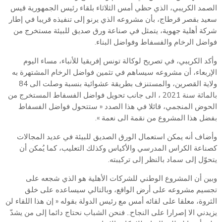
الصمد الكريبي، الذي حظي أمس الثلاثاء بلقاء رئيس الجمهورية قيس
سعيد بقصر قرطاج، بأن مشروعه الذي يرنو إلى تنفيذه قريبا في إطار
شركة أهلية جهوية، يتمثل في صناعة ورق صديق للبيئة مستخرج من
فواضل الرخام والفسفاط وفواضل البناء.
وأكد الكريبي، في تصريح لوكالة تونس إفريقيا للأنباء، مساء اليوم
الإربعاء، أن مشروعه سيساهم في تثمين فواضل الرخام المشتهرة به
ولاية القصرين، والمستنزف بطريقة عشوائية بنسبة وصلت الى 84
بالمائة سنة 2021 ، الى جانب تحويل فواضل الفسفاط المستخرج من
الحوض المنجمي، قائلا في هذا الصدد « ستتحول فواضل الفسفاط
بفضل هذا المشروع من نقمة الى نعمة ».
وأضاف أنه يمكن استعمال الورق الصديق للبيئة في عديد المجالات
كصناعة الكراس المدرسي والأكياس وكذلك التعليب، كما يُمكن أن
يتحوّل إلى سماد بالنظر إلى تركيبته.
وبين أن المشروع الوطني للشركات الأهلية هو الذي شجعه على
تجسيم مشروعه على أرض الواقع، وبالتالي سيساعده على خلق
الثروة، معلقا على لقائه أمس مع رئيس الدولة بقوله « إن هذا اللقاء لن
يزيدني الا إصرارا على النجاح.. فنحن الشباب نحتاج دائما إلى من يشدّ