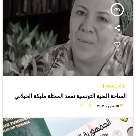
insert_link
أخبار-وطنية
الساحة الفنية التونسية تفقد الممثلة مليكة الحبلاني
today
30 مايو 2026
insert_link