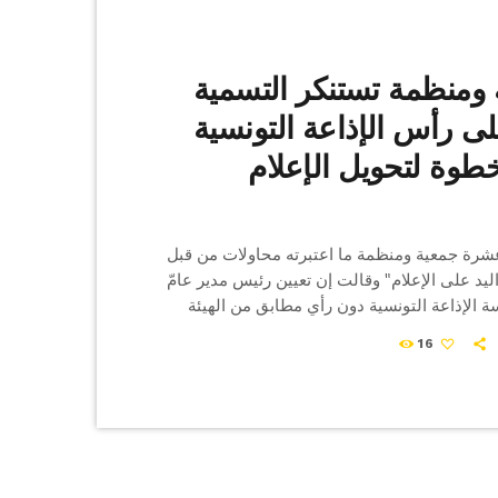
ة ومنظمة تستنكر التسمية
لى رأس الإذاعة التونسية
خطوة لتحويل الإعلام
ة جمعية ومنظمة ما اعتبرته محاولات من قبل
يد على الإعلام" وقالت إن تعيين رئيس مدير عامّ
الإذاعة التونسية دون رأي مطابق من الهيئة
للاتّصال السّمعي والبصري (الهايكا) يعد "سابقة
16
اتّجاه تحويل الإعلام العمومي إلى إعلام
 الجمعيات وأبرزها إئتلاف "صمود" و"النساء
مرصد الدفاع عن مدنية الدولة ، في بيان مشترك
ثاء، التسمية الأخيرة […]