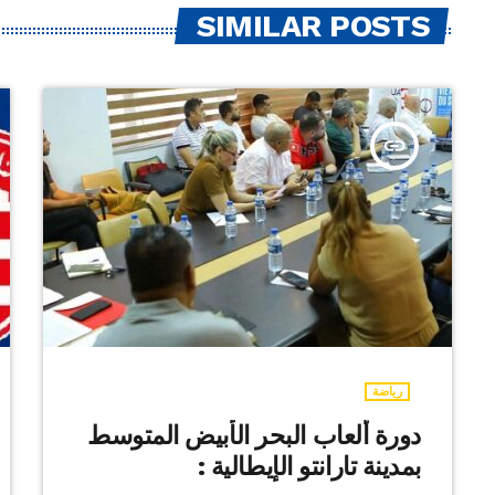
SIMILAR POSTS
insert_link
رياضة
دورة ألعاب البحر الأبيض المتوسط
بمدينة تارانتو الإيطالية :