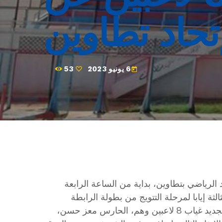
تحاد تطاوين
6 يونيو 2023
53
today
لإفريقي، اليوم الثلاثاء 6 جوان 2023، الإتحاد الرياضي بتطاوين، بداية من الساعة الرابعة
ة إيابا لمرحلة التتويج من بطولة الرابطة
وستشهد تشكيلة نادي باب الجديد غياب 8 لاعبين وهم، الحارس معز حسن،