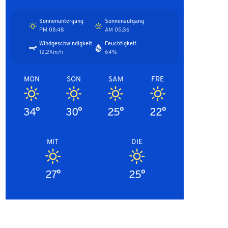
Sonnenuntergang
Sonnenaufgang
08:48 PM
05:36 AM
Windgeschwindigkeit
Feuchtigkeit
12.2Km/h
64%
MON
SON
SAM
FRE
34°
30°
25°
22°
MIT
DIE
27°
25°