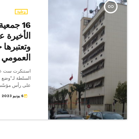
insert_link
وطنية
16 جمعي
الأخيرة ع
وتعتبرها 
العمومي
استنكرت ست عشر
السلطة لـ"وضع ال
على رأس مؤسّسة 
العليا المستقلّة 
6 يونيو 2023
today
خطيرة وخطوة في 
حكومي". واعتبرت
الديمقراطيات" و
نشرته اليوم الثلا