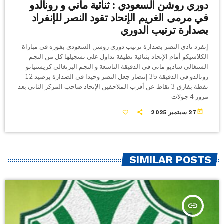
دوري روشن السعودي : ثنائية ماني و رونالدو
في مرمى الغريم الإتحاد تقود النصر للإنفراد
بصدارة ترتيب الدوري
إنفرد نادي النصر بصدارة ترتيب دوري روشن السعودي بفوزه في مباراة
الكلاسيكو أمام الإتحاد بثنائية نظيفة تداول على تسجيلها كل من النجم
السنغالي ساديو ماني في الدقيقة التاسعة و النجم البرتغالي كريستيانو
رونالدو في الدقيقة 35 إنتصار جعل النصر وحيدا في الصدارة برصيد 12
نقطة بفارق 3 نقاط عن أقرب الملاحقين الإتحاد صاحب المركز الثاني بعد
مرور 4 جولات
today
27 سبتمبر 2025
SIMILAR POSTS
insert_link