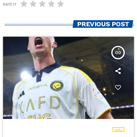
RATE IT
PREVIOUS POST
insert_link
رياضة