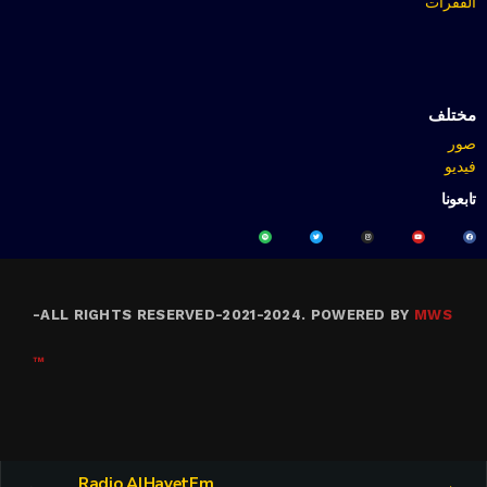
الفقرات
مختلف
صور
فيديو
تابعونا
-
ALL RIGHTS RESERVED-2021-2024. POWERED BY
MWS
™
Radio AlHayetFm