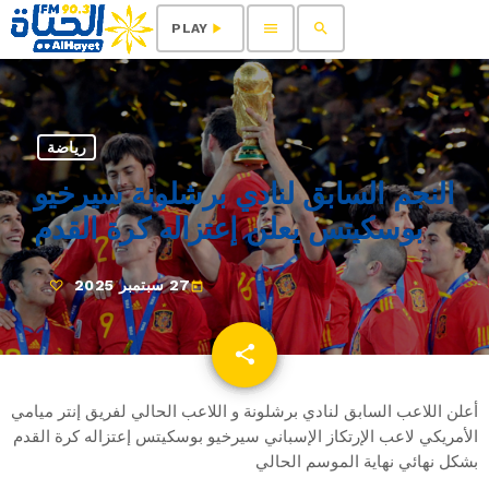
menu
search
play_arrow
PLAY
رياضة
النجم السابق لنادي برشلونة سيرخيو
بوسكيتس يعلن إعتزاله كرة القدم
27 سبتمبر 2025
today
share
email
أعلن اللاعب السابق لنادي برشلونة و اللاعب الحالي لفريق إنتر ميامي
الأمريكي لاعب الإرتكاز الإسباني سيرخيو بوسكيتس إعتزاله كرة القدم
بشكل نهائي نهاية الموسم الحالي