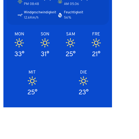
08:48 PM
05:36 AM
Windgeschwindigkeit
Feuchtigkeit
12.6Km/h
56%
MON
SON
SAM
FRE
33°
31°
25°
21°
MIT
DIE
25°
23°