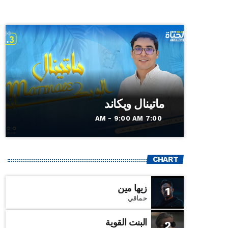
ماتينال ويكاند
7:00 AM - 9:00 AM
CHART
زيها مين
1
حماقي
البنت القوية
2