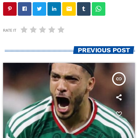
email
RATE IT
PREVIOUS POST
insert_link