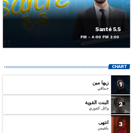
Santé 5.5
2:00 PM - 4:00 PM
CHART
زيها مين
1
حماقي
البنت القوية
2
وائل كفوري
انتهى
3
بلقيس