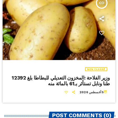
insert_link
NON CLASSÉ
وزير الفلاحة :المخزون التعديلي للبطاطا بلغ 12392
طنا ونابل تستأثر بـ61 بالمائة منه
today
5 أغسطس 2026
POST COMMENTS (0)