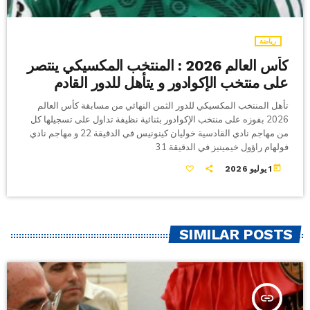
رياضة
كأس العالم 2026 : المنتخب المكسيكي ينتصر
على منتخب الإكوادور و يتأهل للدور القادم
تأهل المنتخب المكسيكي للدور الثمن النهائي من مسابقة كأس العالم
2026 بفوزه على منتخب الإكوادور بثنائية نظيفة تداول على تسجيلها كل
من مهاجم نادي القادسية خوليان كينونيس في الدقيقة 22 و مهاجم نادي
فولهام راؤول خيمينيز في الدقيقة 31
today
1 يوليو 2026
SIMILAR POSTS
insert_link