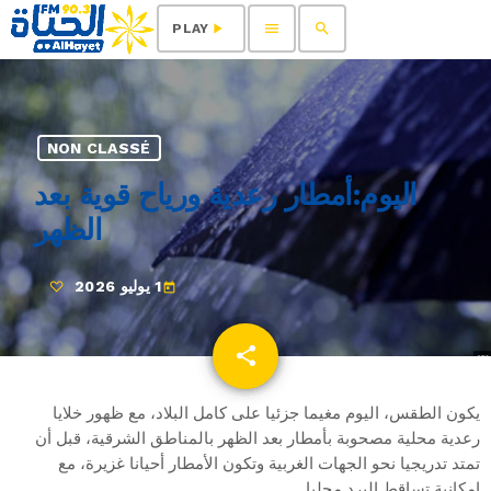
menu
search
play_arrow
PLAY
NON CLASSÉ
اليوم:أمطار رعدية ورياح قوية بعد
الظهر
1 يوليو 2026
today
share
email
يكون الطقس، اليوم مغيما جزئيا على كامل البلاد، مع ظهور خلايا
رعدية محلية مصحوبة بأمطار بعد الظهر بالمناطق الشرقية، قبل أن
تمتد تدريجيا نحو الجهات الغربية وتكون الأمطار أحيانا غزيرة، مع
إمكانية تساقط البرد محليا.