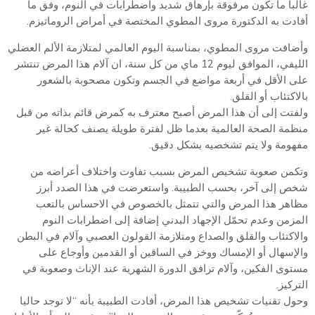
غالبا ما تكون مرفوقة بإرهاق شديد واضطرابات في النوم، وفق ما
أفادت به الدكتورة مروى المطوي المختصة في أمراض الروماتيزم.
وأضافت مروى المطوي، بمناسبة اليوم العالمي لمتلازمة الألم العضلي
الليفي، الموافق ليوم 12 ماي من كل سنة، ان آلام هذا المرض تنتشر
على الأقل في أربعة مواضع في الجسم وتكون مصحوبة بالشعور
بالاكتئاب أو القلق.
ولفتت إلى أن هذا المرض أصبح معترف به كمرض قائم بذاته من قبل
منظمة الصحة العالمية بعدما ظل لفترة طويلة يصنف كحالة غير
مفهومة ولا يتم تشخصيه بشكل دقيق.
وتكمن صعوبة تشخيص المرض بسبب تفاوت واختلاف أعراضه من
شخص إلى آخر، بحسب الطبيبة. واستعرضت في هذا الصدد أبرز
مظاهر هذا المرض والتي تتمثل بالخصوص في الاحساس بالتعب
المزمن وعدم تحمّل الإجهاد البدني إضافة إلى اضطرابات النوم
والاكتئاب والقلق والصداع ومتلازمة القولون العصبي وآلام في البطن
والإسهال أو الإمساك ووخز في الساقين أو القدمين وأوجاع على
مستوى الفكين، وآلام ترافق الدورة الشهرية عند الإناث وصعوبة في
التركيز.
وحول تقنيات تشخيص هذا المرض، أفادت الطبيبة بأنه “لا توجد حاليا