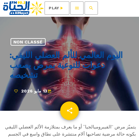
menu
search
play_arrow
PLAY
NON CLASSÉ
اليوم العالمي للألم العضلي الليفي:
دعوات للتوعية بمرض يصعب
تشخيصه
13 مايو 2026
today
share
email
يتميّز مرض “الفيبروميالجيا” أو ما يعرف بمتلازمة الألم العضلي الليفي
بكونه حالة مرضية تصاحبها آلام منتشرة على نطاق واسع في الجسم