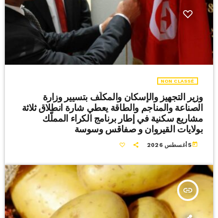
NON CLASSÉ
وزير التجهيز والإسكان والمكلّف بتسيير وزارة
الصناعة والمناجم والطاقة يعطي شارة انطلاق ثلاثة
مشاريع سكنية في إطار برنامج الكراء المملّك
بولايات القيروان و صفاقس وسوسة
today
5 أغسطس 2026
insert_link