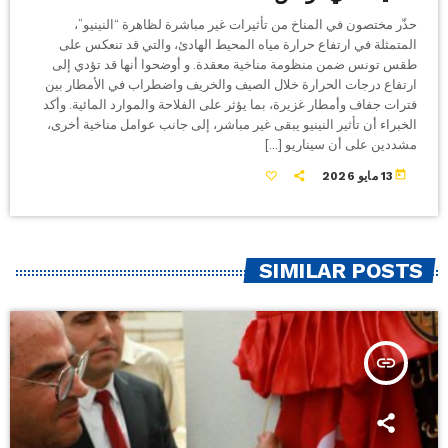
حذّر مختصون في المناخ من تأثيرات غير مباشرة لظاهرة “النينيو”،
المتمثلة في ارتفاع حرارة مياه المحيط الهادئ، والتي قد تنعكس على
طقس تونس ضمن منظومة مناخية معقدة. و أوضحوا أنها قد تؤدي إلى
ارتفاع درجات الحرارة خلال الصيف والخريف واضطراب في الأمطار بين
فترات جفاف وأمطار غزيرة، بما يؤثر على الفلاحة والموارد المائية. وأكد
الخبراء أن تأثير النينيو يبقى غير مباشر، إلى جانب عوامل مناخية أخرى،
مشددين على أن سيناريو […]
today
13 مايو 2026
SIMILAR POSTS
insert_link