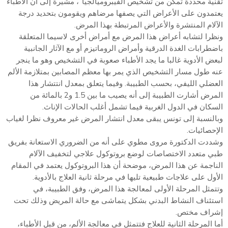
تقنية محددة تُمكّن من تشخيص الفيبروميالجيا”، مشيرة إلى أن الأطباء
يعتمدون على الأعراض التي يصفها مرضاهم ويقومون بتحديد درجة
الآلام المنتشرة والأعراض المرتبطة بهذا المرض.
ونظرا لتشابه أعراض هذا المرض مع أمراض أخرى لاسيما المتعلقة
باضطرابات الغدة الدرقية وأمراض الروماتيزم أو مع الآثار الجانبية
لبعض الأدوية غالبا ما يجد الأطباء صعوبة في التشخيص وهو ما ينجر
عنه طول مسار التشخيص الذي يمر بها معظم المصابين بمتلازمة الألم
العضلي الليفي، بحسب الطبيبة. وفيما يتعلق بمعدل انتتشار هذا
المرض أشارت الطبيبة إلى أنه يصيب ما بين 1.5 و2 بالمائة من
السكان في الدول الغربية فيما تشمل أغلب الحالات الإناث.
وبالنسبة إلى تونس يبقى معدل انتشار المرض غير معروف نظرا لغياب
الإحصائيات.
وشددت الدكتورة مروى مطوي على أنه من الضروري الاستعانة بفريق
طبي متعدد الاختصاصات لوضع بروتوكول علاجي لتخفيف الآلام
الناجمة عن هذا المرض، موضحة أن هذا البروتوكول يعتمد في المقام
الأول على علاجات طبيعية تليها في مرحلة ثانية العلاج بالأدوية.
وتتمثل المرحلة الأولى لمعالجة هذا المرض، وفق الطبيبة، في
استئناف النشاط البدني بشكل يتماشى مع حالة المريض وذلك تحت
إشراف مختص.
أما المرحلة الثانية للعلاج فتتمثل في معالجة الألم، من قبل الأطباء،