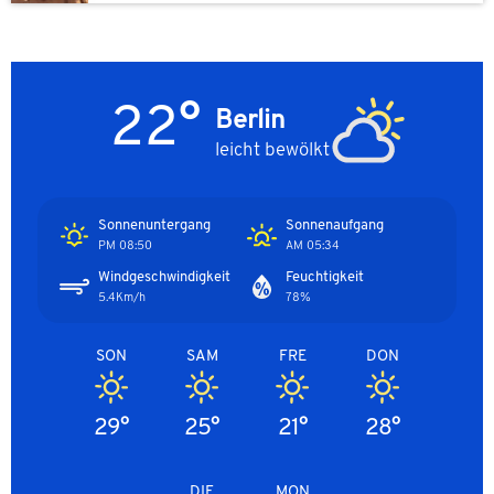
22°
Berlin
leicht bewölkt
Sonnenuntergang
Sonnenaufgang
08:50 PM
05:34 AM
Windgeschwindigkeit
Feuchtigkeit
5.4Km/h
78%
SON
SAM
FRE
DON
29°
25°
21°
28°
DIE
MON