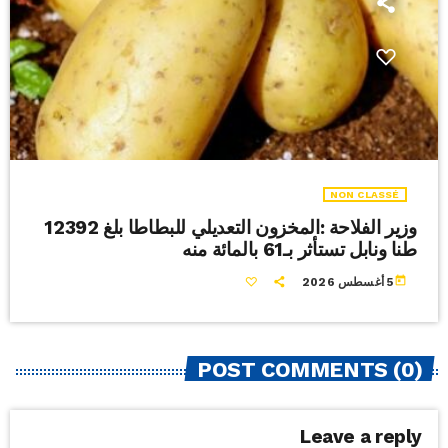
NON CLASSÉ
وزير الفلاحة :المخزون التعديلي للبطاطا بلغ 12392
طنا ونابل تستأثر بـ61 بالمائة منه
today
5 أغسطس 2026
POST COMMENTS (0)
Leave a reply