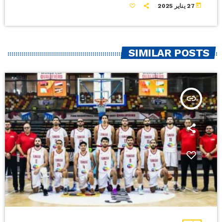
today
27 يناير 2025
SIMILAR POSTS
insert_link