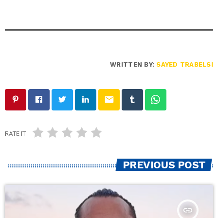
WRITTEN BY:
SAYED TRABELSI
email
RATE IT
PREVIOUS POST
insert_link