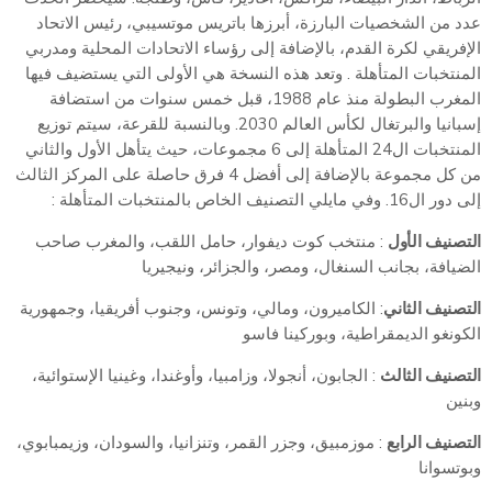
عدد من الشخصيات البارزة، أبرزها باتريس موتسيبي، رئيس الاتحاد
الإفريقي لكرة القدم، بالإضافة إلى رؤساء الاتحادات المحلية ومدربي
المنتخبات المتأهلة . وتعد هذه النسخة هي الأولى التي يستضيف فيها
المغرب البطولة منذ عام 1988، قبل خمس سنوات من استضافة
إسبانيا والبرتغال لكأس العالم 2030. وبالنسبة للقرعة، سيتم توزيع
المنتخبات ال24 المتأهلة إلى 6 مجموعات، حيث يتأهل الأول والثاني
من كل مجموعة بالإضافة إلى أفضل 4 فرق حاصلة على المركز الثالث
إلى دور ال16. وفي مايلي التصنيف الخاص بالمنتخبات المتأهلة :
التصنيف الأول
: منتخب كوت ديفوار، حامل اللقب، والمغرب صاحب
الضيافة، بجانب السنغال، ومصر، والجزائر، ونيجيريا
التصنيف الثاني
: الكاميرون، ومالي، وتونس، وجنوب أفريقيا، وجمهورية
الكونغو الديمقراطية، وبوركينا فاسو
التصنيف الثالث
: الجابون، أنجولا، وزامبيا، وأوغندا، وغينيا الإستوائية،
وبنين
التصنيف الرابع
: موزمبيق، وجزر القمر، وتنزانيا، والسودان، وزيمبابوي،
وبوتسوانا