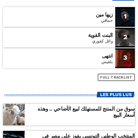
زيها مين
1
حماقي
البنت القوية
2
وائل كفوري
انتهى
3
بلقيس
FULL TRACKLIST
LES PLUS LUS
سوق من المنتج للمستهلك لبيع الأضاحي .. وهذه
أسعار البيع
المنتخب الوطني التونسي يفوز على مصر في