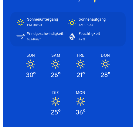
Sonnenuntergang
Sonnenaufgang
08:50 PM
05:34 AM
Windgeschwindigkeit
Feuchtigkeit
16.6Km/h
47%
SON
SAM
FRE
DON
30°
26°
21°
28°
DIE
MON
25°
36°