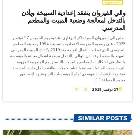
أخبار-جهوية
والي القيروان يتفقد إعدادية السبيخة ويأذن
بالتدخل لمعالجة وضعية المبيت والمطعم
المدرسي
اطلع والي القيروان السيد ذاكر البرقاوي، عشية يوم الخميس 27 نوفمبر
2025 ، على وضعية المدرسة الإعدادية بالسبيخة 1994 ومعاينة المطعم
المدرسي الذي تعطلت أشغال اتمامه منذ 2019 وكذلك المبيت المدرسي
المهدد بالسقوط وقد أذن الوالي بالتدخل ببرمجة اشغال صيانة بالمؤسسة
والنظر في اشكاليات المطعم والمببت بالتنسيق مع المندوبية الجهوية
للتربية وحث السلط المحلية بالقيام بحملات نظافة بداخل خارج المدرسة
ومقاومة الإنتصاب الفوضوي أمام المؤسسات التربوية. وذلك بحضور
معتمد المنطقة […]
today
27 نوفمبر 2025
SIMILAR POSTS