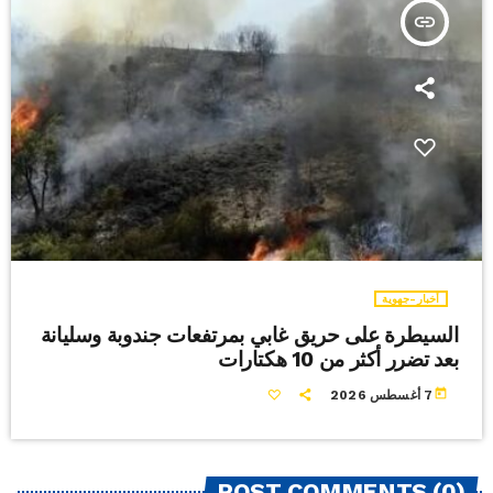
insert_link
أخبار-جهوية
السيطرة على حريق غابي بمرتفعات جندوبة وسليانة
بعد تضرر أكثر من 10 هكتارات
today
7 أغسطس 2026
POST COMMENTS (0)