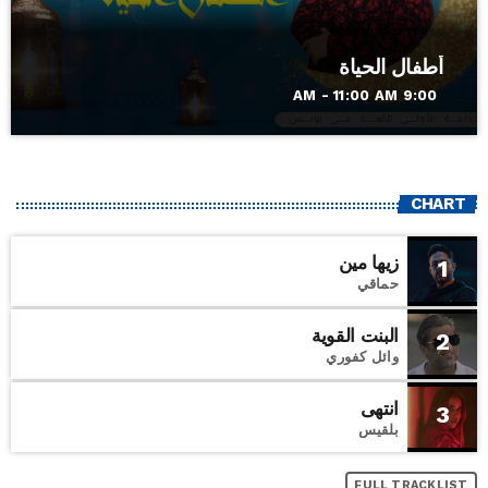
أطفال الحياة
9:00 AM - 11:00 AM
CHART
زيها مين
1
حماقي
البنت القوية
2
وائل كفوري
انتهى
3
بلقيس
FULL TRACKLIST