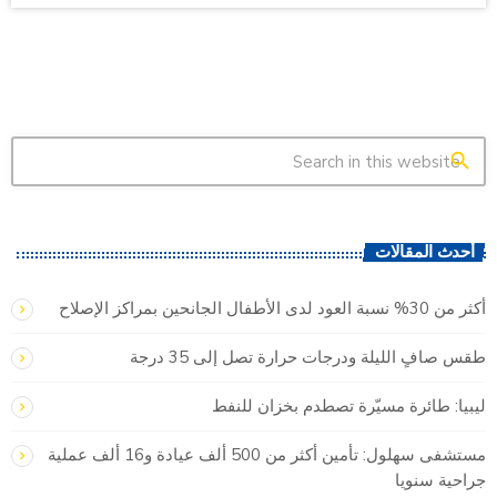
search
أحدث المقالات
أكثر من 30% نسبة العود لدى الأطفال الجانحين بمراكز الإصلاح
طقس صافٍ الليلة ودرجات حرارة تصل إلى 35 درجة
ليبيا: طائرة مسيّرة تصطدم بخزان للنفط
مستشفى سهلول: تأمين أكثر من 500 ألف عيادة و16 ألف عملية
جراحية سنويا