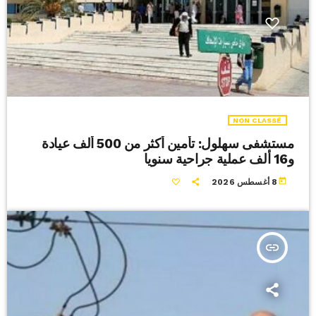
NON CLASSÉ
مستشفى سهلول: تأمين أكثر من 500 ألف عيادة
و16 ألف عملية جراحية سنويا
today
8 أغسطس 2026
insert_link