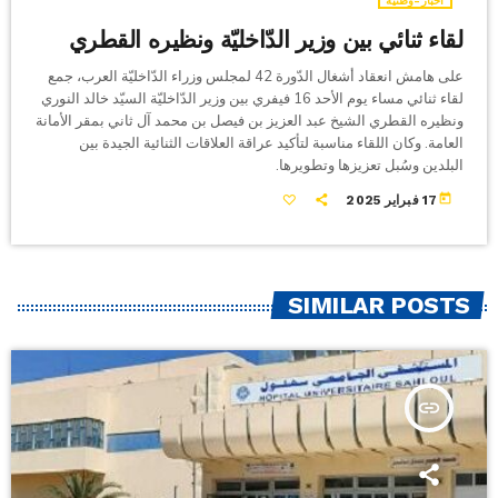
أخبار-وطنية
لقاء ثنائي بين وزير الدّاخليّة ونظيره القطري
على هامش انعقاد أشغال الدّورة 42 لمجلس وزراء الدّاخليّة العرب، جمع
لقاء ثنائي مساء يوم الأحد 16 فيفري بين وزير الدّاخليّة السيّد خالد النوري
ونظيره القطري الشيخ عبد العزيز بن فيصل بن محمد آل ثاني بمقر الأمانة
العامة. وكان اللقاء مناسبة لتأكيد عراقة العلاقات الثنائية الجيدة بين
البلدين وسُبل تعزيزها وتطويرها.
today
17 فبراير 2025
SIMILAR POSTS
insert_link