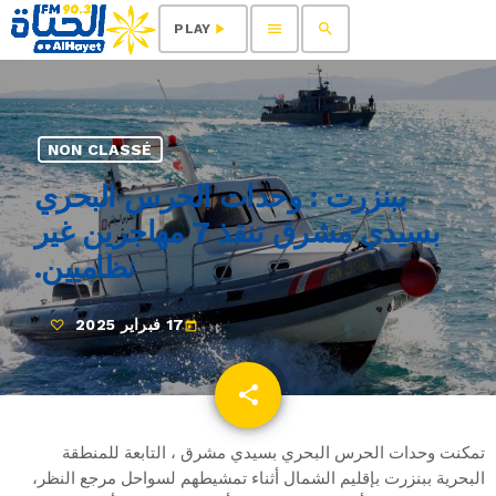
menu
search
play_arrow
PLAY
NON CLASSÉ
ببنزرت : وحدات الحرس البحري
بسيدي مشرق تنقذ 7 مهاجرين غير
نظاميين.
17 فبراير 2025
today
share
email
تمكنت وحدات الحرس البحري بسيدي مشرق ، التابعة للمنطقة
البحرية ببنزرت بإقليم الشمال أثناء تمشيطهم لسواحل مرجع النظر،