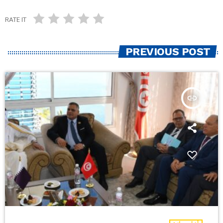
RATE IT
PREVIOUS POST
insert_link