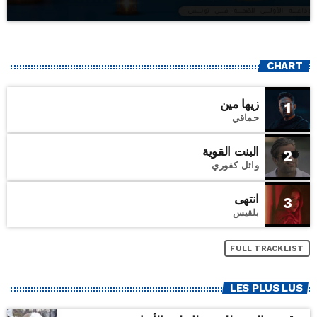
CHART
زيها مين
1
حماقي
البنت القوية
2
وائل كفوري
انتهى
3
بلقيس
FULL TRACKLIST
LES PLUS LUS