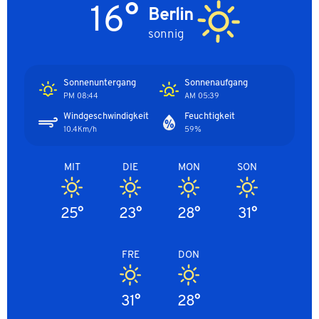
16°
Berlin
sonnig
Sonnenuntergang
Sonnenaufgang
08:44 PM
05:39 AM
Windgeschwindigkeit
Feuchtigkeit
10.4Km/h
59%
MIT
DIE
MON
SON
25°
23°
28°
31°
FRE
DON
31°
28°