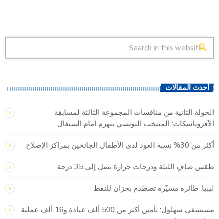
search
أحدث المقالات
الجولة الثانية من منافسات المجموعة الثالثة لمسابقة
الآفروباسكات: المنتخب التونسي ينهزم امام السنغال
أكثر من 30% نسبة العود لدى الأطفال الجانحين بمراكز الإصلاح
طقس صافٍ الليلة ودرجات حرارة تصل إلى 35 درجة
ليبيا: طائرة مسيّرة تصطدم بخزان للنفط
مستشفى سهلول: تأمين أكثر من 500 ألف عيادة و16 ألف عملية