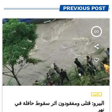
PREVIOUS POST
insert_link
عالمية
البيرو: قتلى ومفقودون اثر سقوط حافلة في
نهر