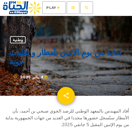
menu
search
play_arrow
PLAY
وطنية
بداية من يوم الاثنين :أمطار و تقلبات
جوية
4 يناير 2025
today
share
email
أفاد المهندس بالمعهد الوطني للرصد الجوي صبحي بن أحمد، بأن
الأمطار ستُسجل حضورها مجددا في العديد من جهات الجمهورية بداية
من يوم الإثنين المقبل 5 جانفي 2025.