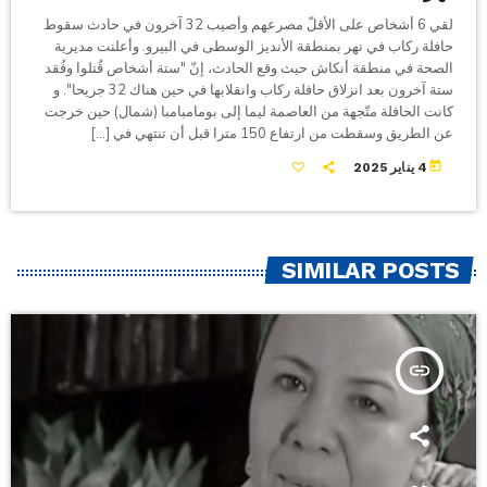
لقي 6 أشخاص على الأقلّ مصرعهم وأصيب 32 آخرون في حادث سقوط
حافلة ركاب في نهر بمنطقة الأنديز الوسطى في البيرو. وأعلنت مديرية
الصحة في منطقة أنكاش حيث وقع الحادث، إنّ "ستة أشخاص قُتلوا وفُقد
ستة آخرون بعد انزلاق حافلة ركاب وانقلابها في حين هناك 32 جريحا". و
كانت الحافلة متّجهة من العاصمة ليما إلى بومامبامبا (شمال) حين خرجت
عن الطريق وسقطت من ارتفاع 150 مترا قبل أن تنتهي في […]
today
4 يناير 2025
SIMILAR POSTS
insert_link