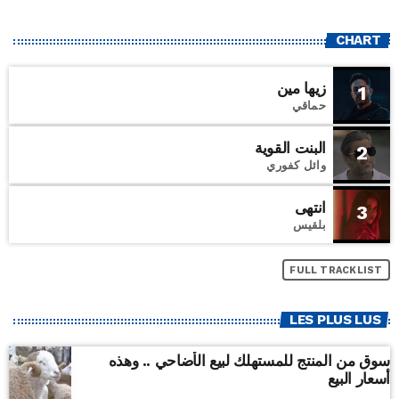
CHART
زيها مين
1
حماقي
البنت القوية
2
وائل كفوري
انتهى
3
بلقيس
FULL TRACKLIST
LES PLUS LUS
سوق من المنتج للمستهلك لبيع الأضاحي .. وهذه
أسعار البيع