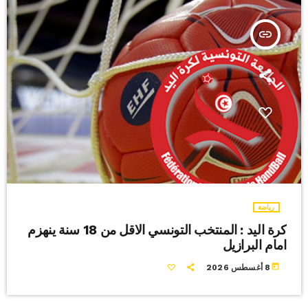
insert_link
رياضة
كرة اليد : المنتخب التونسي الاقل من 18 سنة ينهزم
امام البرازيل
today
8 أغسطس 2026