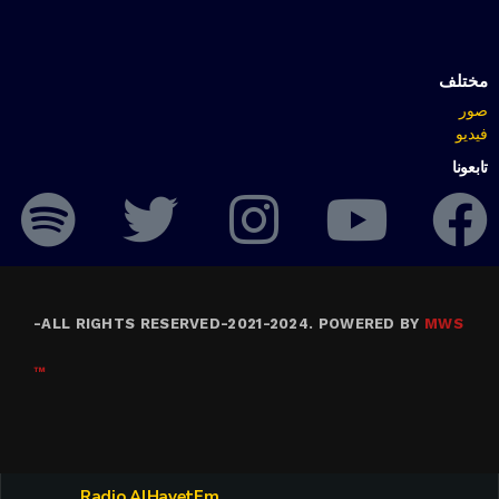
مختلف
صور
فيديو
تابعونا
-
ALL RIGHTS RESERVED-2021-2024. POWERED BY
MWS
™
Radio AlHayetFm