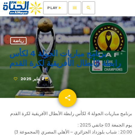
menu
search
play_arrow
PLAY
رياضة
برنامج مباريات الجولة 4 لكأس
رابطة الأبطال الأفريقية لكرة القدم
2 يناير 2025
today
share
email
برنامج مباريات الجولة 4 لكأس رابطة الأبطال الأفريقية لكرة القدم
يوم الجمعة 03 جانفي 2025 :
20.00 : شباب بلوزداد الجزائري – الأهلي المصري (المجموعة 3)