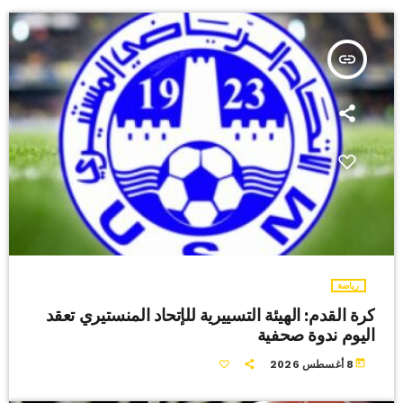
insert_link
رياضة
كرة القدم: الهيئة التسييرية للإتحاد المنستيري تعقد
اليوم ندوة صحفية
today
8 أغسطس 2026