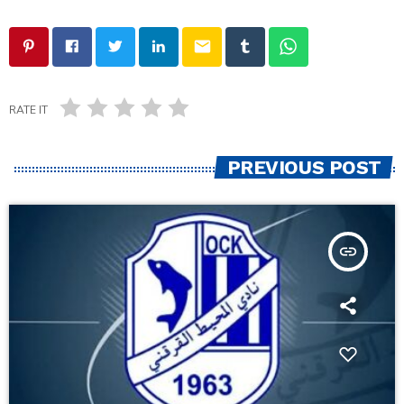
email
RATE IT
PREVIOUS POST
insert_link