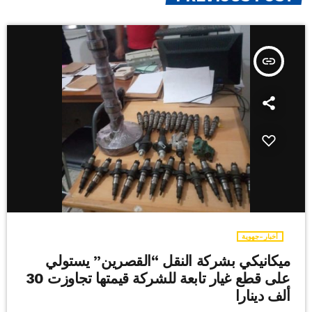
insert_link
أخبار-جهوية
ميكانيكي بشركة النقل “القصرين” يستولي
على قطع غيار تابعة للشركة قيمتها تجاوزت 30
ألف دينارا