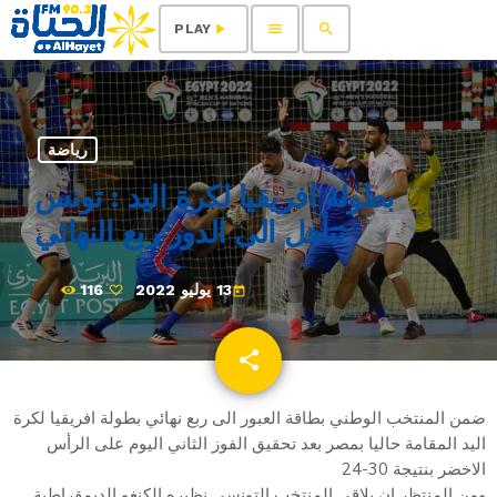
menu
search
play_arrow
PLAY
رياضة
بطولة افريقيا لكرة اليد : تونس
تتأهل الى الدور ربع النهائي
13 يوليو 2022
116
today
share
email
ضمن المنتخب الوطني بطاقة العبور الى ربع نهائي بطولة افريقيا لكرة
اليد المقامة حاليا بمصر بعد تحقيق الفوز الثاني اليوم على الرأس
الاخضر بنتيجة 30-24
ومن المنتظر ان يلاقي المنتخب التونسي نظيره الكنغو الديمقراطية