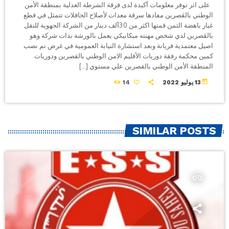
على اثر توفر معلومات أكيدة لدى فرقة الشرطة العدلية بمنطقة الأمن
الوطني بالڤصرين مفادها سرقة معدات لأصلاح الحافلات تتمثل في قطع
غيار باهضة الثمن قمتها اكثر من 30ألف دينار من الشركة الجهوية للنقل
بالڤصرين لدي شخص مهنته ميكانيكي يعمل بالورشة بذات شركة وهو
اصيل معتمدية فريانة وبعد استشارة النيابة العمومية في غرض تم نصب
كمين محكمة رفقة دوريات الأقليم الامن الوطني بالقصرين ودوريات
المنطقة الأمن الوطني بالقصرين علي مستوي […]
today
13 يوليو 2022
14
SIMILAR POSTS
insert_link