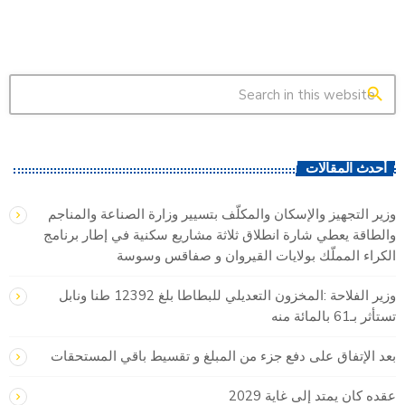
search
أحدث المقالات
وزير التجهيز والإسكان والمكلّف بتسيير وزارة الصناعة والمناجم
والطاقة يعطي شارة انطلاق ثلاثة مشاريع سكنية في إطار برنامج
الكراء المملّك بولايات القيروان و صفاقس وسوسة
وزير الفلاحة :المخزون التعديلي للبطاطا بلغ 12392 طنا ونابل
تستأثر بـ61 بالمائة منه
بعد الإتفاق على دفع جزء من المبلغ و تقسيط باقي المستحقات
عقده كان يمتد إلى غاية 2029