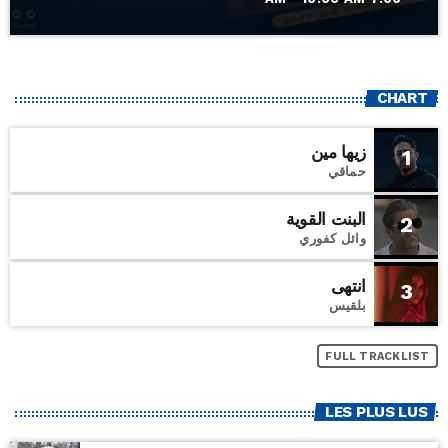
CHART
زيها مين
1
حماقي
البنت القوية
2
وائل كفوري
انتهى
3
بلقيس
FULL TRACKLIST
LES PLUS LUS