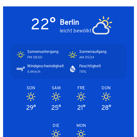
22°
Berlin
leicht bewölkt
Sonnenuntergang
Sonnenaufgang
08:50 PM
05:34 AM
Windgeschwindigkeit
Feuchtigkeit
5.4Km/h
78%
SON
SAM
FRE
DON
29°
25°
21°
28°
DIE
MON