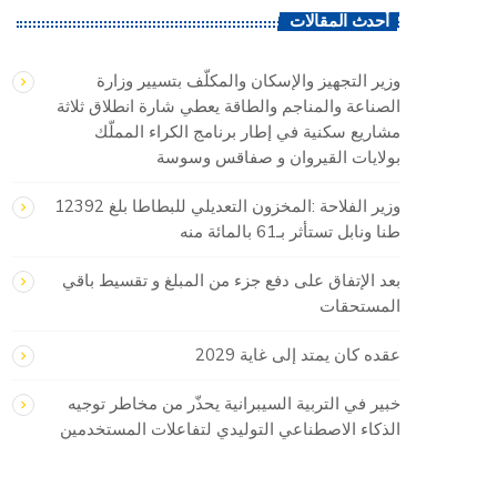
أحدث المقالات
وزير التجهيز والإسكان والمكلّف بتسيير وزارة
الصناعة والمناجم والطاقة يعطي شارة انطلاق ثلاثة
مشاريع سكنية في إطار برنامج الكراء المملّك
بولايات القيروان و صفاقس وسوسة
وزير الفلاحة :المخزون التعديلي للبطاطا بلغ 12392
طنا ونابل تستأثر بـ61 بالمائة منه
بعد الإتفاق على دفع جزء من المبلغ و تقسيط باقي
المستحقات
عقده كان يمتد إلى غاية 2029
خبير في التربية السيبرانية يحذّر من مخاطر توجيه
الذكاء الاصطناعي التوليدي لتفاعلات المستخدمين