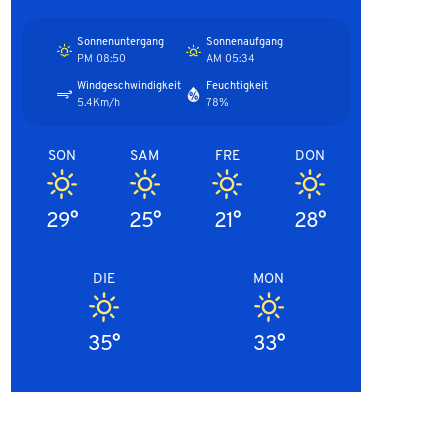
Sonnenuntergang
Sonnenaufgang
08:50 PM
05:34 AM
Windgeschwindigkeit
Feuchtigkeit
5.4Km/h
78%
SON
SAM
FRE
DON
29°
25°
21°
28°
DIE
MON
35°
33°