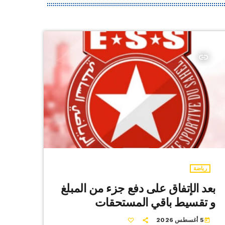
insert_link
رياضة
بعد الإتفاق على دفع جزء من المبلغ
و تقسيط باقي المستحقات
5 أغسطس 2026
today