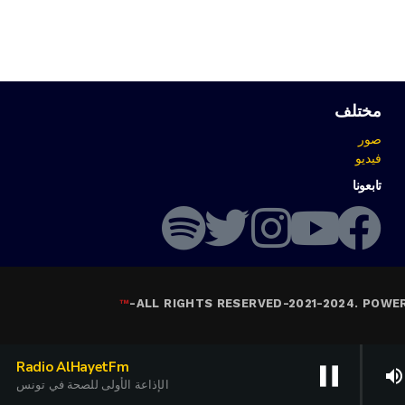
مختلف
صور
فيديو
تابعونا
™
-
ALL RIGHTS RESERVED-2021-2024. POWE
Radio AlHayetFm
pause
volume_up
الإذاعة الأولى للصحة في تونس