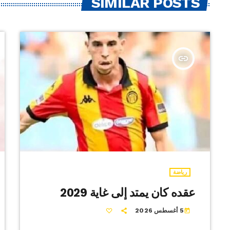
SIMILAR POSTS
insert_link
رياضة
عقده كان يمتد إلى غاية 2029
5 أغسطس 2026
today