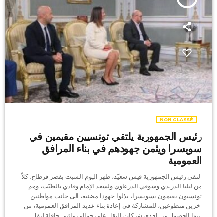
NON CLASSÉ
رئيس الجمهورية يلتقي تونسيين مقيمين في
سويسرا ويثمن جهودهم في بناء المرافق
العمومية
التقى رئيس الجمهورية قيس سعيّد، ظهر اليوم السبت بقصر قرطاج، كلاّ
من ليليا الدريدي وشوقي الدرعاوي ولسعد الإمام وفادي بالطيّب، وهم
تونسيون يقيمون بسويسرا، بذلوا جهودا مضنية، الى جانب مواطنين
آخرين متطوعين، للمشاركة في إعادة بناء عديد المرافق العمومية، من
بينها الحصول من إحدى شركات النقل على حوالي مائتي حافلة لنقل