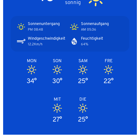
sonnig
Sonnenuntergang
Sonnenaufgang
08:48 PM
05:36 AM
Windgeschwindigkeit
Feuchtigkeit
12.2Km/h
64%
MON
SON
SAM
FRE
34°
30°
25°
22°
MIT
DIE
27°
25°