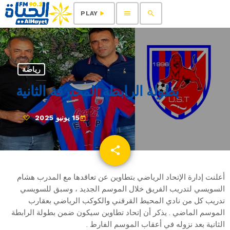
menu
search
play_arrow
PLAY
رياضة
بطولة الرابطة المحترفة الثانية
15 يونيو 2025
today
share
email
أعلنت إدارة الإتحاد الرياضي بتطاوين عن تعاقدها مع المدرب هشام
السويسي لتدريب الفريق خلال الموسم الجديد ، وسبق للسويسي
تدريب كل من نادي المحيط القرقني والكوكب الرياضي بعقارب
الموسم الماضي . يذكر أن إتحاد تطاوين سيكون ضمن بطولة الرابطة
الثانية بعد نزوله في أعقاب الموسم الفارط .