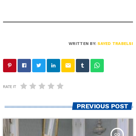
WRITTEN BY:
SAYED TRABELSI
email
RATE IT
PREVIOUS POST
insert_link