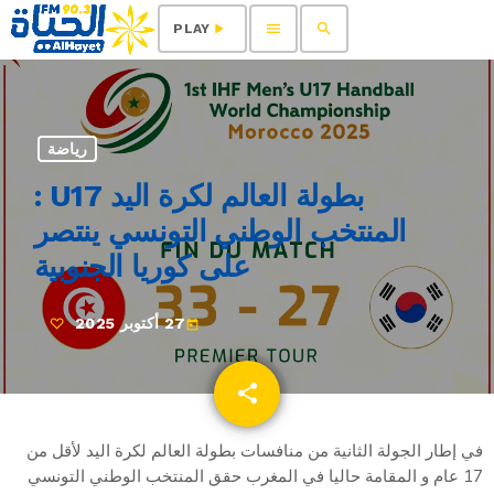
menu
search
play_arrow
PLAY
رياضة
بطولة العالم لكرة اليد U17 :
المنتخب الوطني التونسي ينتصر
على كوريا الجنوبية
27 أكتوبر 2025
today
share
email
في إطار الجولة الثانية من منافسات بطولة العالم لكرة اليد لأقل من
17 عام و المقامة حاليا في المغرب حقق المنتخب الوطني التونسي