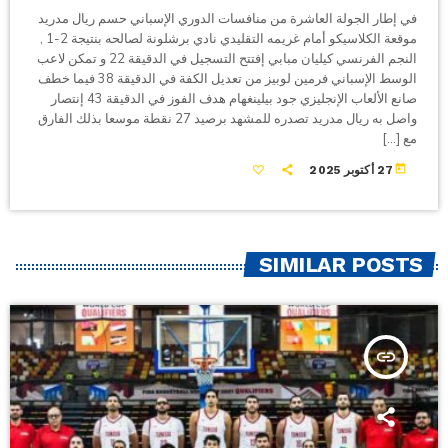
في إطار الجولة العاشرة من منافسات الدوري الإسباني حسم ريال مدريد
موقعة الكلاسيكو أمام غريمه التقليدي نادي برشلونة لصالحه بنتيجة 2-1 ,
النجم الفرنسي كيليان مبابي إفتتح التسجيل في الدقيقة 22 و تمكن لاعب
الوسط الإسباني فرمين لوبيز من تعديل الكفة في الدقيقة 38 فيما خطف
صانع الألعاب الإنجليزي جود بيلينغهام هدف الفوز في الدقيقة 43 إنتصار
واصل به ريال مدريد تصدره للمشهد برصيد 27 نقطة موسعا بذلك الفارق
مع […]
today
27 أكتوبر 2025
SIMILAR POSTS
insert_link