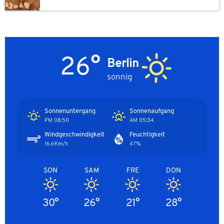
26°
Berlin
sonnig
Sonnenuntergang
Sonnenaufgang
08:50 PM
05:34 AM
Windgeschwindigkeit
Feuchtigkeit
16.6Km/h
47%
SON
SAM
FRE
DON
30°
26°
21°
28°