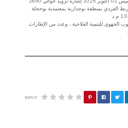
أعطى والي القيروان السيد ذاكر البرقاوي عشية يوم الخميس 02 أكتوبر 2025 إشارة تزويد حوالي 2690
راب ضمن الربط الفردي بمنطقة بوجدارية بمعتمدية بوحجلة
ب الجهوي للتنمية الفلاحية ، وعدد من الإطارات
RATE IT