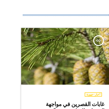
insert_link
أخبار-جهوية
غابات القصرين في مواجهة