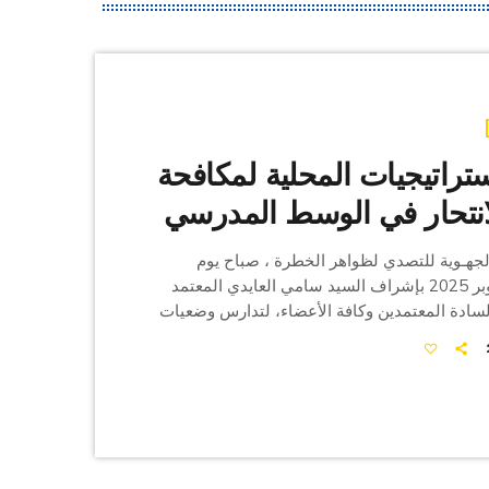
ستراتيجيات المحلية لمكافحة
انتحار في الوسط المدرسي
لجهـوية للتصدي لظواهر الخطرة ، صباح يوم
الخميس 02 أكتوبر 2025 بإشراف السيد سامي العايدي المعتمد
لسادة المعتمدين وكافة الأعضاء، لتدارس وضعيات
حاعة التدخلات . ووفق بلاغ ولاية القيروان فقد تم
رس أسباب ارتفاع ظاهرة محاولات الانتحار
الناجمة عن قلة خلايا الاصغاء والتعاون في
لتربوي والسعي لإيجاد حلول لتفادي تفاقم هذه
مج كل إدارة من الادارات […]