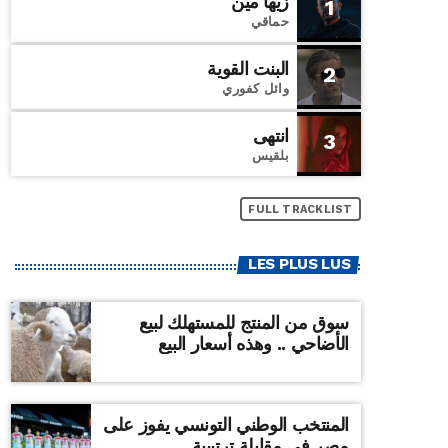
زيها مين
1
حماقي
البنت القوية
2
وائل كفوري
انتهى
3
بلقيس
FULL TRACKLIST
LES PLUS LUS
سوق من المنتج للمستهلك لبيع
الأضاحي .. وهذه أسعار البيع
المنتخب الوطني التونسي يفوز على
مصر في مقابلة ترتيبية