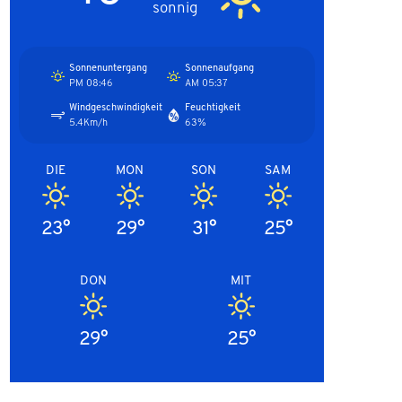
sonnig
Sonnenuntergang
Sonnenaufgang
08:46 PM
05:37 AM
Windgeschwindigkeit
Feuchtigkeit
5.4Km/h
63%
DIE
MON
SON
SAM
23°
29°
31°
25°
DON
MIT
29°
25°