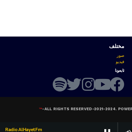
مختلف
صور
فيديو
تابعونا
™
-
ALL RIGHTS RESERVED-2021-2024. POWE
Radio AlHayetFm