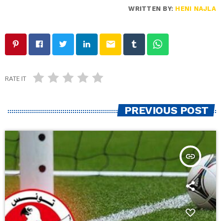
WRITTEN BY:
HENI NAJLA
email
RATE IT
PREVIOUS POST
insert_link