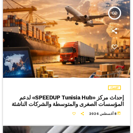
insert_link
اقتصاد
إحداث مركز «SPEEDUP Tunisia Hub» لدعم
المؤسسات الصغرى والمتوسطة والشركات الناشئة
today
8 أغسطس 2026