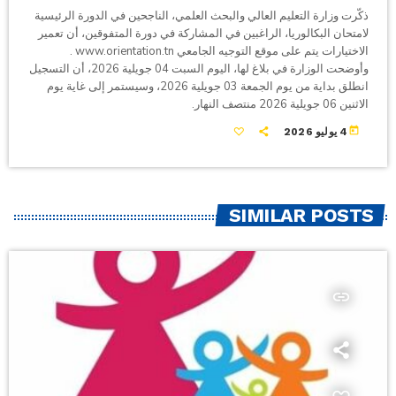
ذكّرت وزارة التعليم العالي والبحث العلمي، الناجحين في الدورة الرئيسية
لامتحان البكالوريا، الراغبين في المشاركة في دورة المتفوقين، أن تعمير
الاختيارات يتم على موقع التوجيه الجامعي www.orientation.tn .
وأوضحت الوزارة في بلاغ لها، اليوم السبت 04 جويلية 2026، أن التسجيل
انطلق بداية من يوم الجمعة 03 جويلية 2026، وسيستمر إلى غاية يوم
الاثنين 06 جويلية 2026 منتصف النهار.
today
4 يوليو 2026
SIMILAR POSTS
insert_link