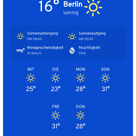
16°
Berlin
sonnig
Sonnenuntergang
Sonnenaufgang
08:44 PM
05:39 AM
Windgeschwindigkeit
Feuchtigkeit
10.4Km/h
59%
MIT
DIE
MON
SON
25°
23°
28°
31°
FRE
DON
31°
28°