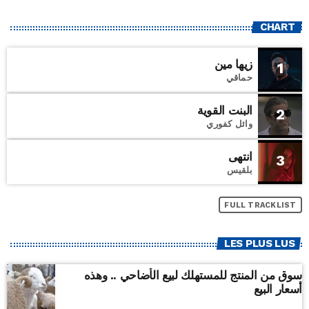
CHART
زيها مين
1
حماقي
البنت القوية
2
وائل كفوري
انتهى
3
بلقيس
FULL TRACKLIST
LES PLUS LUS
سوق من المنتج للمستهلك لبيع الأضاحي .. وهذه
أسعار البيع