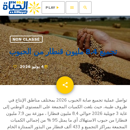
menu
search
play_arrow
PLAY
NON CLASSÉ
تجميع 8.4 مليون قنطار من الحبوب
4 يوليو 2026
today
share
email
تواصل عملية تجميع صابة الحبوب 2026 بمختلف مناطق الإنتاج في
ظروف طيبة، حيث بلغت الكميات المجمعة على المستوى الوطني إلى
غاية 3 جويلية 2026 حوالي 8,4 مليون قنطارا ، موزعة بين 7,9 مليون
قنطارا من حبوب الاستهلاك أي ما يمثل 95 % من إجمالي الكميات
المجمعة بمراكز التجميع و 433 ألف قنطار من البذور الممتازة الخام