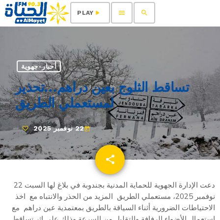
menu
search
play_arrow
PLAY
أخبار-جهوية
تساقط الثلوج بعين دراهم…تحذير
لمستعملي الطريق
22 نوفمبر 2025
today
share
email
دعت الإدارة الجهوية للحماية المدنية بجندوبة في بلاغ لها السبت 22
نوفمبر 2025، مستعملي الطريق المزيد من الحذر والانتباه مع اخذ
الاحتياطات الضرورية أثناء السياقة بالطريق بمعتمدية عين دراهم مع
استعمال الأضواء الرفافة والتقليل من السرعة وذلك على إثر تساقط