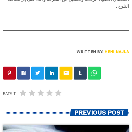
الثلوج .
WRITTEN BY:
HENI NAJLA
email
RATE IT
PREVIOUS POST