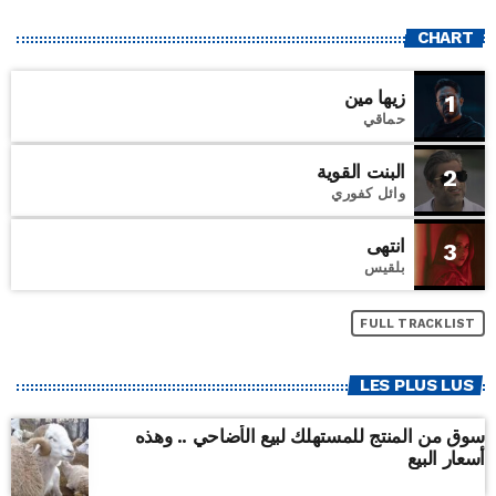
CHART
زيها مين
1
حماقي
البنت القوية
2
وائل كفوري
انتهى
3
بلقيس
FULL TRACKLIST
LES PLUS LUS
سوق من المنتج للمستهلك لبيع الأضاحي .. وهذه
أسعار البيع