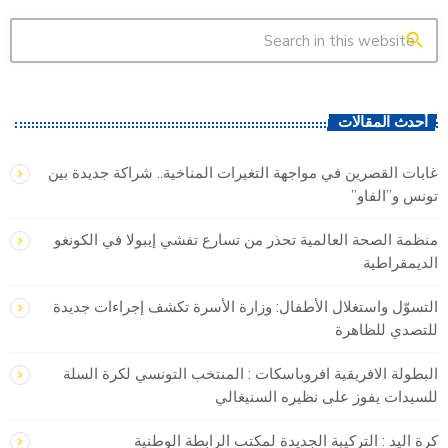
search
أحدث المقالات
غابات القصرين في مواجهة التغيرات المناخية.. شراكة جديدة بين
تونس و”الفاو”
منظمة الصحة العالمية تحذر من تسارع تفشي إيبولا في الكونغو
الديمقراطية
التسوّل واستغلال الأطفال: وزارة الأسرة تكشف إجراءات جديدة
للتصدي للظاهرة
البطولة الافريقية افروباسكات : المنتخب التونسي لكرة السلة
للسيدات يفوز على نظيره السنيغالي
كرة اليد : التركيبة الجديدة لمكتب الرابطة الوطنية