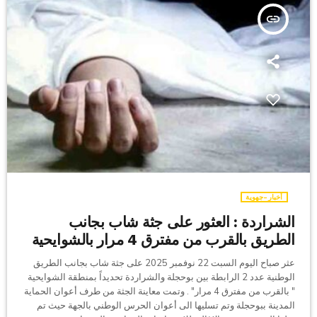
insert_link
أخبار-جهوية
الشراردة : العثور على جثة شاب بجانب
الطريق بالقرب من مفترق 4 مرار بالشوايحية
عثر صباح اليوم السبت 22 نوفمبر 2025 على جثة شاب بجانب الطريق
الوطنية عدد 2 الرابطة بين بوحجلة والشراردة تحديداً بمنطقة الشوايحية
" بالقرب من مفترق 4 مرار" . وتمت معاينة الجثة من طرف أعوان الحماية
المدينة ببوحجلة وتم تسليها الى أعوان الحرس الوطني بالجهة حيث تم