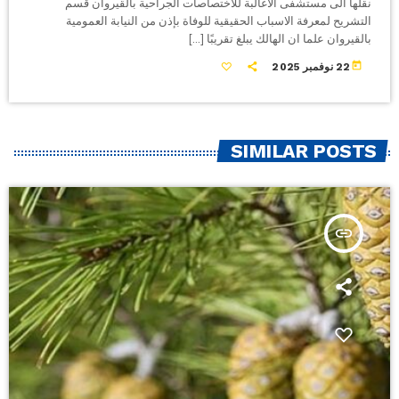
نقلها الى مستشفى الاغالبة للاختصاصات الجراحية بالقيروان قسم
التشريح لمعرفة الاسباب الحقيقية للوفاة بإذن من النيابة العمومية
بالقيروان علما ان الهالك يبلغ تقريبًا […]
today
22 نوفمبر 2025
SIMILAR POSTS
insert_link