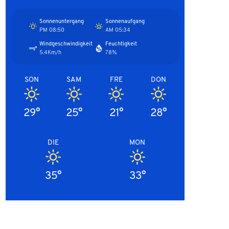
Sonnenuntergang
Sonnenaufgang
08:50 PM
05:34 AM
Windgeschwindigkeit
Feuchtigkeit
5.4Km/h
78%
SON
SAM
FRE
DON
29°
25°
21°
28°
DIE
MON
35°
33°