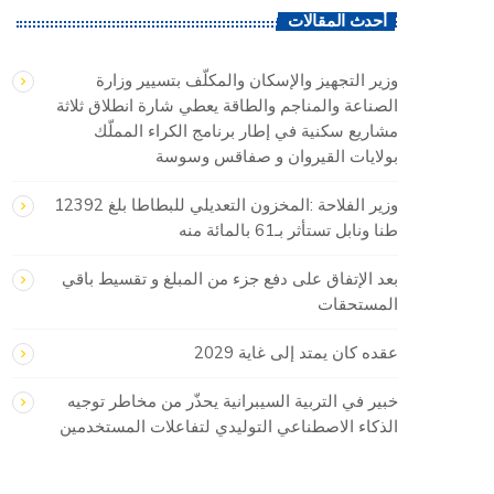
أحدث المقالات
وزير التجهيز والإسكان والمكلّف بتسيير وزارة
الصناعة والمناجم والطاقة يعطي شارة انطلاق ثلاثة
مشاريع سكنية في إطار برنامج الكراء المملّك
بولايات القيروان و صفاقس وسوسة
وزير الفلاحة :المخزون التعديلي للبطاطا بلغ 12392
طنا ونابل تستأثر بـ61 بالمائة منه
بعد الإتفاق على دفع جزء من المبلغ و تقسيط باقي
المستحقات
عقده كان يمتد إلى غاية 2029
خبير في التربية السيبرانية يحذّر من مخاطر توجيه
الذكاء الاصطناعي التوليدي لتفاعلات المستخدمين