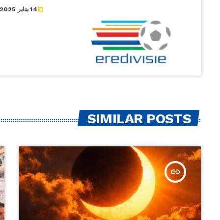
14 يناير 2025
today
دورتموند 20:30 آينتراخت فرانكفورت-- : --فرايبورج 20:30 […]
SIMILAR POSTS
insert_link