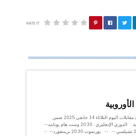
RATE IT
الأوروبية
في مايلي برنامج مقابلات اليوم الثلاثاء 14 جانفي 2025 ضمن
الدوريات الأوروبية : الدوري الإنجليزي : 20:30 وست هام يونايتد--
: -- فولهام 20:30 تشيلسي -- : -- بورنموث 20:30 برينتفورد-- : -