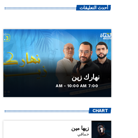
أحدث التعليقات
نهارك زين
7:00 AM - 10:00 AM
CHART
زيها مين
1
حماقي