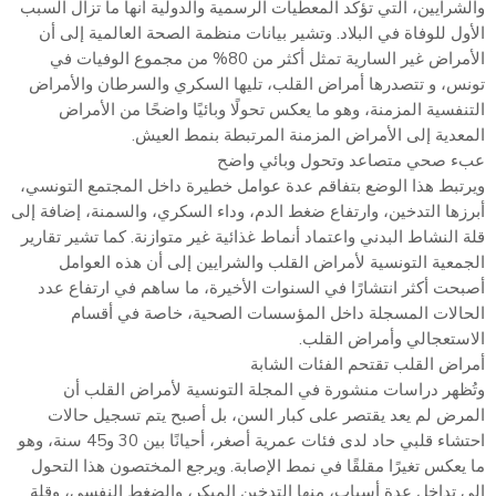
والشرايين، التي تؤكد المعطيات الرسمية والدولية أنها ما تزال السبب
الأول للوفاة في البلاد. وتشير بيانات منظمة الصحة العالمية إلى أن
الأمراض غير السارية تمثل أكثر من 80% من مجموع الوفيات في
تونس، و تتصدرها أمراض القلب، تليها السكري والسرطان والأمراض
التنفسية المزمنة، وهو ما يعكس تحولًا وبائيًا واضحًا من الأمراض
المعدية إلى الأمراض المزمنة المرتبطة بنمط العيش.
عبء صحي متصاعد وتحول وبائي واضح
ويرتبط هذا الوضع بتفاقم عدة عوامل خطيرة داخل المجتمع التونسي،
أبرزها التدخين، وارتفاع ضغط الدم، وداء السكري، والسمنة، إضافة إلى
قلة النشاط البدني واعتماد أنماط غذائية غير متوازنة. كما تشير تقارير
الجمعية التونسية لأمراض القلب والشرايين إلى أن هذه العوامل
أصبحت أكثر انتشارًا في السنوات الأخيرة، ما ساهم في ارتفاع عدد
الحالات المسجلة داخل المؤسسات الصحية، خاصة في أقسام
الاستعجالي وأمراض القلب.
أمراض القلب تقتحم الفئات الشابة
وتُظهر دراسات منشورة في المجلة التونسية لأمراض القلب أن
المرض لم يعد يقتصر على كبار السن، بل أصبح يتم تسجيل حالات
احتشاء قلبي حاد لدى فئات عمرية أصغر، أحيانًا بين 30 و45 سنة، وهو
ما يعكس تغيرًا مقلقًا في نمط الإصابة. ويرجع المختصون هذا التحول
إلى تداخل عدة أسباب، منها التدخين المبكر، والضغط النفسي، وقلة