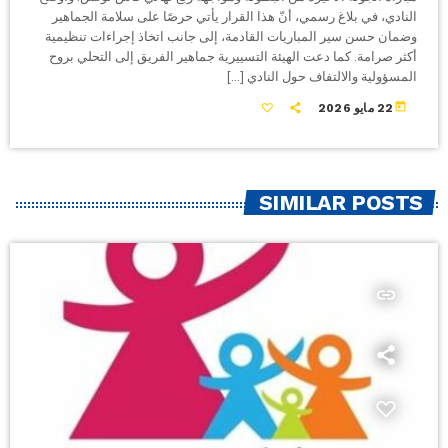
النادي، في بلاغ رسمي، أنّ هذا القرار يأتي حرصًا على سلامة الجماهير
وضمان حسن سير المباريات القادمة، إلى جانب اتخاذ إجراءات تنظيمية
أكثر صرامة. كما دعت الهيئة التسييرية جماهير الفريق إلى التحلي بروح
المسؤولية والالتفاف حول النادي […]
today
22 مايو 2026
SIMILAR POSTS
insert_link