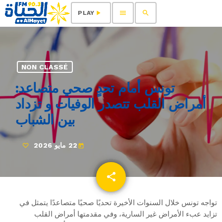
menu
search
play_arrow
PLAY
NON CLASSÉ
تونس أمام تحدٍ صحي متصاعد:
أمراض القلب تتصدر الوفيات و تزداد
بين الشباب
22 مايو 2026
today
share
email
تواجه تونس خلال السنوات الأخيرة تحديًا صحيًا متصاعدًا يتمثل في
تزايد عبء الأمراض غير السارية، وفي مقدمتها أمراض القلب