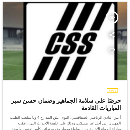
insert_link
رياضة
حرصًا على سلامة الجماهير وضمان حسن سير
المباريات القادمة
أعلن النادي الرياضي الصفاقسي، اليوم، غلق المدارج 4 و5 بملعب الطيب
المهيري إلى أجل غير مسمّى، وذلك على خلفية الأحداث التي رافقت
مباراة الجولة الأخيرة من البطولة ومواجهة ربع نهائي كأس تونس. وأوضح