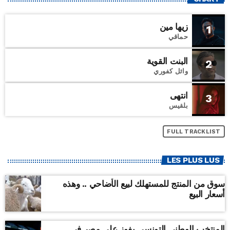
زيها مين
1
حماقي
البنت القوية
2
وائل كفوري
انتهى
3
بلقيس
FULL TRACKLIST
LES PLUS LUS
سوق من المنتج للمستهلك لبيع الأضاحي .. وهذه
أسعار البيع
المنتخب الوطني التونسي يفوز على مصر في