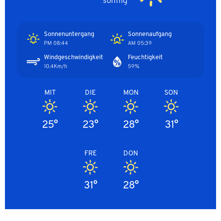
sonnig
Sonnenuntergang
Sonnenaufgang
08:44 PM
05:39 AM
Windgeschwindigkeit
Feuchtigkeit
10.4Km/h
59%
MIT
DIE
MON
SON
25°
23°
28°
31°
FRE
DON
31°
28°