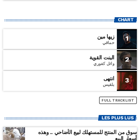
CHART
زيها مين
1
حماقي
البنت القوية
2
وائل كفوري
انتهى
3
بلقيس
FULL TRACKLIST
LES PLUS LUS
سوق من المنتج للمستهلك لبيع الأضاحي .. وهذه
أسعار البيع