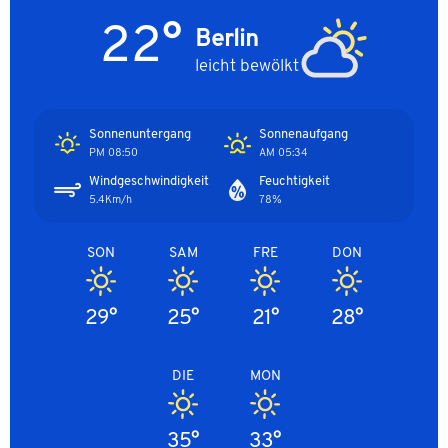
22°
Berlin
leicht bewölkt
Sonnenuntergang
Sonnenaufgang
08:50 PM
05:34 AM
Windgeschwindigkeit
Feuchtigkeit
5.4Km/h
78%
SON
SAM
FRE
DON
29°
25°
21°
28°
DIE
MON
35°
33°