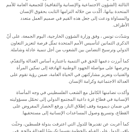
الثالثة (الشؤون الاجتماعية والإنسانية والثقافية) للجمعية العامة للأمم
المتحدة بيانها، أكّدت من خلاله التزامها الثابت بحقوق الإنسان
والمساواة ودعت إلى جعل هذه القيم في صميم العمل متعدد
الأطراف.
وشدّدت تونس ، وفق وزارة الشؤون الخارجية، اليوم الجمعة، على أنّ
الذكرى الثمانين لتأسيس الأمم المتحدة تمثّل فرصة لتعزيز التعاون
الدولي وترسيخ التضامن بين الشعوب من أجل تنمية عادلة وشاملة.
كما أبرزت دعمها للحق في التنمية باعتباره أساس العدالة والتقدّم،
وحرصها على مواصلة الجهود الوطنية الهادفة إلى تمكين المرأة
والفتيات وتعزيز مشاركتهن في الحياة العامة، ضمن رؤية تقوم على
العدالة الاجتماعية وكرامة الإنسان.
وأكدت تضامنها الكامل مع الشعب الفلسطيني في وجه المأساة
الإنسانية في قطاع غزة داعية المجتمع الدولي إلى تحمّل مسؤوليته
في ضمان ديمومة وقف إطلاق النار، ورفع الحصار المفروض على
القطاع، وتسريع وصول المساعدات الإنسانية إلى مستحقيها.
كما أعربت عن تقديرها للدول التي اعترفت بدولة فلسطين، وحثّت
باقي الدول على القيام بالخطوة نفسها تكريسًا للعدالة والحق في