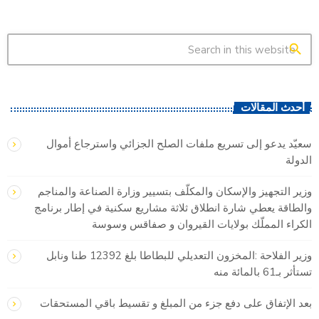
search
أحدث المقالات
سعيّد يدعو إلى تسريع ملفات الصلح الجزائي واسترجاع أموال
الدولة
وزير التجهيز والإسكان والمكلّف بتسيير وزارة الصناعة والمناجم
والطاقة يعطي شارة انطلاق ثلاثة مشاريع سكنية في إطار برنامج
الكراء المملّك بولايات القيروان و صفاقس وسوسة
وزير الفلاحة :المخزون التعديلي للبطاطا بلغ 12392 طنا ونابل
تستأثر بـ61 بالمائة منه
بعد الإتفاق على دفع جزء من المبلغ و تقسيط باقي المستحقات