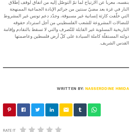
بنفسه، معربا عن الارتياح لما تمّ التوصّل إليه من اتفاق لوقف إطلاق
النار في غزة بعد مضيّ سنتين من جرائم الإبادة الجماعية الممنهجة
التي خلّفت كارثة إنسانية غير مسبوقة، وجدّد دعم تونس غير المشروط
للنضالات المشروعة للشعب الفلسطيني من أجل استرداد حقوقه
التاريخية المسلوبة غير القابلة للتّصرف والتي لا تسقط بالتقادم وإقامة
دولته المستقلّة كاملة السيادة على كلّ أرض فلسطين وعاصمتها
القدس الشريف.
WRITTEN BY:
NASSERDDINE HMIDA
email
RATE IT