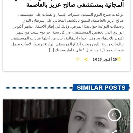
المجانية بمستشفى صالح عزيز بالعاصمة
توافدت صباح اليوم السبت، عشرات النساء والفتيات على مستشفى
صالح عزيز بالعاصمة، للتمتع بالكشف المجاني على سرطان الثدي
وبحملات التوعية حول هذا المرض، وذلك في إطار الاحتفال بشهر أكتوبر
الوردي الذي يخصّص المستشفى، في كل سنة آخر يوم سبت من شهر
اكتوبر للاحتفاء به. وفي أجواء احتفالية زيّنت من أجلها عيادات المستشفى
ببالونات وردية اللون وتحت ايقاع الموسيقى الهادئة، وبجوار لافتات تحمل
شعارات محفزّة من قبيل " على خاطر صحتك […]
today
25 أكتوبر 2025
SIMILAR POSTS
insert_link