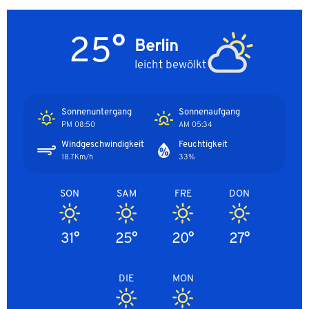
25°
Berlin
leicht bewölkt
Sonnenuntergang
Sonnenaufgang
08:50 PM
05:34 AM
Windgeschwindigkeit
Feuchtigkeit
18.7Km/h
33%
SON
SAM
FRE
DON
31°
25°
20°
27°
DIE
MON