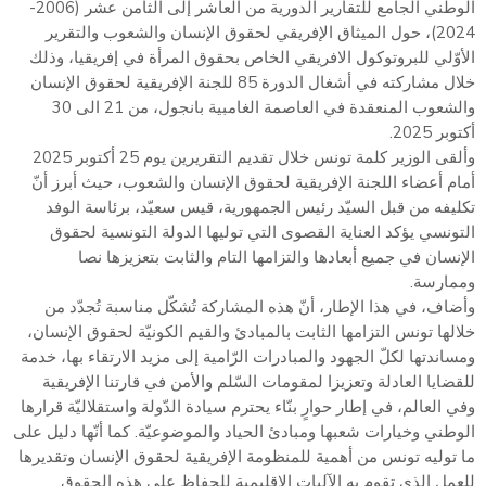
الوطني الجامع للتقارير الدورية من العاشر إلى الثامن عشر (2006-
2024)، حول الميثاق الإفريقي لحقوق الإنسان والشعوب والتقرير
الأوّلي للبروتوكول الافريقي الخاص بحقوق المرأة في إفريقيا، وذلك
خلال مشاركته في أشغال الدورة 85 للجنة الإفريقية لحقوق الإنسان
والشعوب المنعقدة في العاصمة الغامبية بانجول، من 21 الى 30
أكتوبر 2025.
وألقى الوزير كلمة تونس خلال تقديم التقريرين يوم 25 أكتوبر 2025
أمام أعضاء اللجنة الإفريقية لحقوق الإنسان والشعوب، حيث أبرز أنّ
تكليفه من قبل السيّد رئيس الجمهورية، قيس سعيّد، برئاسة الوفد
التونسي يؤكد العناية القصوى التي توليها الدولة التونسية لحقوق
الإنسان في جميع أبعادها والتزامها التام والثابت بتعزيزها نصا
وممارسة.
وأضاف، في هذا الإطار، أنّ هذه المشاركة تُشكّل مناسبة تُجدّد من
خلالها تونس التزامها الثابت بالمبادئ والقيم الكونيّة لحقوق الإنسان،
ومساندتها لكلّ الجهود والمبادرات الرّامية إلى مزيد الارتقاء بها، خدمة
للقضايا العادلة وتعزيزا لمقومات السّلم والأمن في قارتنا الإفريقية
وفي العالم، في إطار حوارٍ بنّاء يحترم سيادة الدّولة واستقلاليّة قرارها
الوطني وخيارات شعبها ومبادئ الحياد والموضوعيّة. كما أنّها دليل على
ما توليه تونس من أهمية للمنظومة الإفريقية لحقوق الإنسان وتقديرها
للعمل الذي تقوم به الآليات الإقليمية للحفاظ على هذه الحقوق