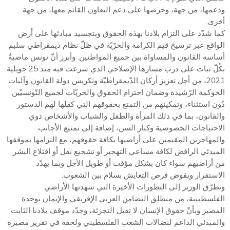
ودعمها، من جهة، وحرصها على دعم التعاون القائم معها، من جهة
أخرى.
كما شدّد على التزام بلادنا بهذه الحقوق وبتجسيد مبادئها على أرض
الواقع عبر ترسيخ قيم الكرامة والحرّيّة في ظلّ نظام ديمقراطي سليم
أساسه القانون والمساواة بين جميع المواطنين. وأبرز أنّ تونس ماضيةٌ
بكُلّ ثبات على درب مسارها الإصلاحي الذي شرعت فيه منذ 25 جويلية
2021، من أجل تعزيز أركان الدّيمقراطيّة وتكريس دولة القانون وآليات
الحوكمة الرّشيدة وضمان احترام الحقوق والحريّات لجميع التّونسيّين
دُون استثناء، وتمكينهم من التمتع بحقوقهم التي كفلها لهم الدستور
والقانون، بما في ذلك المرأة والطفل والشباب والأشخاص ذوي
الاحتياجات الخصوصية وكبار السن، إضافة إلى تمتيع الأجانب
والمهاجرين المقيمين على أراضيها بكافة حقوقهم، مع التزامها بموقفها
المبدئي الرافض لكافة مساعي التهجير أو تشجيع نقل أو اقتلاع البشر
من أراضيهم سواء كان بشكل مؤقت أو طويل الأجل وبما يهدّد
الاستقرار ويقوض فرص التعايش بسلام بين الشعوب.
وتطرّق الوزير إلى التطورات الأخيرة التي شهدتها الأراضي
الفلسطينية، من منطلق التضامن العربي الإفريقي والإيمان بوحدة
المصير وبأنّ حقوق الإنسان لا تقبل التجزئة، وجدّد موقف بلادنا الثابت
والمبدئي الداعم لنضالات الشعب الفلسطيني ولحقه في تقرير مصيره