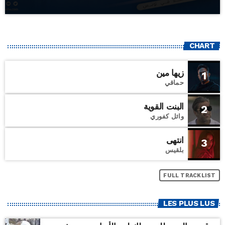
CHART
زيها مين
1
حماقي
البنت القوية
2
وائل كفوري
انتهى
3
بلقيس
FULL TRACKLIST
LES PLUS LUS