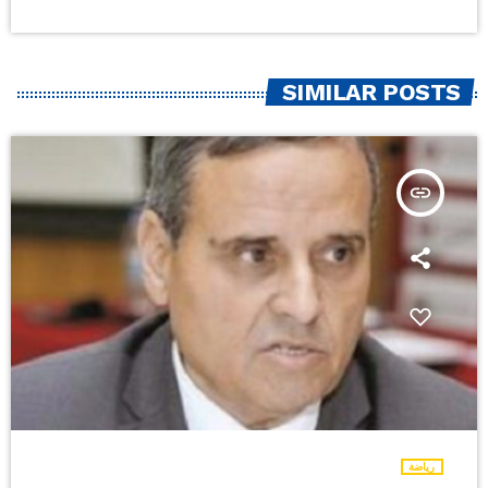
SIMILAR POSTS
insert_link
رياضة