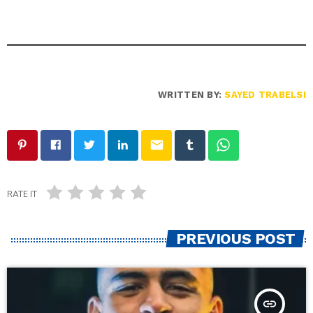
WRITTEN BY:
SAYED TRABELSI
email
RATE IT
PREVIOUS POST
insert_link