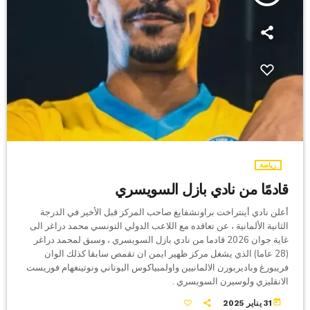
رياضة
قادمًا من نادي بازل السويسري
أعلن نادي أينتراخت براونشفايغ صاحب المركز قبل الأخير في الدرجة
الثانية الألمانية ، عن تعاقده مع اللاعب الدولي التونسي محمد دراغر الى
غاية جوان 2026 قادما من نادي بازل السويسري ، وسبق لمحمد دراغر
(28 عاما) الذي يشغل مركز ظهير ايمن ان تقمص سابقا كذلك الوان
فريبورغ وباديربورن الالمانيين واولمبياكوس اليوناني ونوتينغهام فوريست
الانقليزي ولوسيرن السويسري .
today
31 يناير 2025