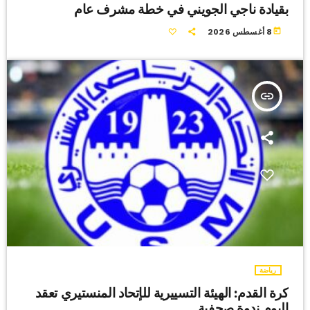
بقيادة ناجي الجويني في خطة مشرف عام
today
8 أغسطس 2026
insert_link
رياضة
كرة القدم: الهيئة التسييرية للإتحاد المنستيري تعقد
اليوم ندوة صحفية