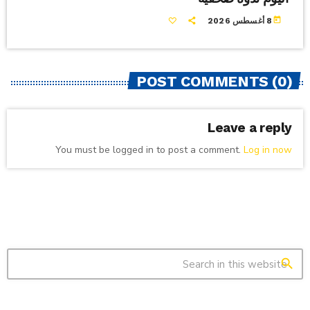
today
8 أغسطس 2026
POST COMMENTS (0)
Leave a reply
You must be logged in to post a comment.
Log in now
search