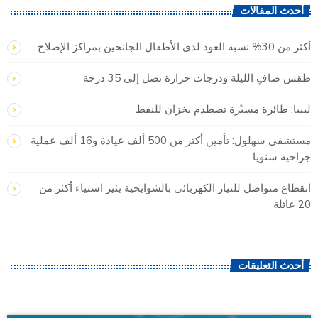
أحدث المقالات
أكثر من 30% نسبة العود لدى الأطفال الجانحين بمراكز الإصلاح
طقس صافٍ الليلة ودرجات حرارة تصل إلى 35 درجة
ليبيا: طائرة مسيّرة تصطدم بخزان للنفط
مستشفى سهلول: تأمين أكثر من 500 ألف عيادة و16 ألف عملية
جراحية سنويا
انقطاع متواصل للتيار الكهربائي بالشوايحية يثير استياء أكثر من
20 عائلة
أحدث التعليقات