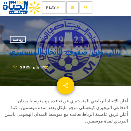
menu
search
play_arrow
PLAY
رياضة
ثنائي يعزز صفوف الإتحاد المنستيري
31 يناير 2025
today
share
email
أعلن الإتحاد الرياضي المنستيري عن تعاقده مع متوسط ميدان
الدفاعي النيجيري كينغسلي دوجو مايكل بعقد لمدة موسمين ، كما
أعلن فريق عاصمة الرباط تعاقده مع متوسط الميدان الهجومي ياسين
الدريدي لمدة موسمين .