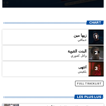
CHART
زيها مين
1
حماقي
البنت القوية
2
وائل كفوري
انتهى
3
بلقيس
FULL TRACKLIST
LES PLUS LUS