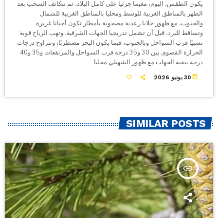
يكون الطقس، اليوم، مغيما جزئيا على كامل البلاد، ثم تتكاثف السحب بعد
الظهر بالمناطق الغربية للوسط ومحليا بالمناطق الغربية للشمال
والجنوب، مع ظهور خلايا رعدية مصحوبة بأمطار تكون أحيانا غزيرة
وتساقط للبرد، قبل أن تشمل تدريجيا الجهات الشرقية. وتهب الرياح قوية
نسبيًا قرب السواحل وبالجنوب، فيما يكون البحر مضطربًا، وتتراوح درجات
الحرارة القصوى بين 30 و35 درجة قرب السواحل والمرتفعات و35 و40
درجة ببقية الجهات مع ظهور الشهيلي محليا.
today
30 يونيو 2026
SIMILAR POSTS
insert_link