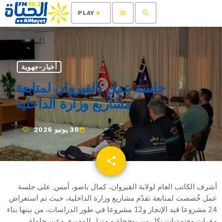
menu
search
play_arrow
PLAY
أخبار-جهوية
جلسة عمل بالقيروان لمتابعة
مشاريع وزارة الداخلية
30 يونيو 2026
today
share
email
أشرف الكاتب العام لولاية القيروان، كمال باصو، أمس, على جلسة
عمل خُصصت لمتابعة تقدّم مشاريع وزارة الداخلية، حيث تم استعراض
24 مشروعا قيد الإنجاز و12 مشروعا في طور الدراسات، من بينها بناء
مقرات معتمديات بكل من بوحجلة و منزل المهيري وعين جلولة