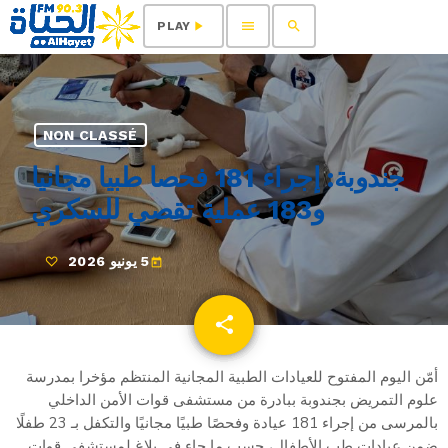
menu
search
play_arrow
PLAY
NON CLASSÉ
جندوبة: إجراء 181 فحصا طبيا مجانيا
و183 عملية تقصي للسكري
5 يونيو 2026
today
share
email
أمّن اليوم المفتوح للعيادات الطبية المجانية المنتظم مؤخرا بمدرسة
علوم التمريض بجندوبة ببادرة من مستشفى قوات الأمن الداخلي
بالمرسى من إجراء 181 عيادة وفحصًا طبيًا مجانيًا والتكفل بـ 23 طفلًا
ضمن عيادات طب الأطفال، حسب ما جاء في بلاغ لمستشفى قوات