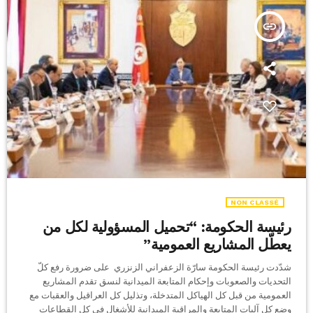
insert_link
NON CLASSÉ
رئيسة الحكومة: “تحميل المسؤولية لكل من
يعطّل المشاريع العمومية”
شدّدت رئيسة الحكومة سارّة الزعفراني الزنزري على ضرورة رفع كلّ
التحديات والصعوبات وإحكام المتابعة الميدانية لنسق تقدم المشاريع
العمومية من قبل كل الهياكل المتدخلة، وتذليل كل العراقيل والعقبات مع
وضع كل آليات المتابعة والمراقبة الميدانية للأشغال في كل القطاعات