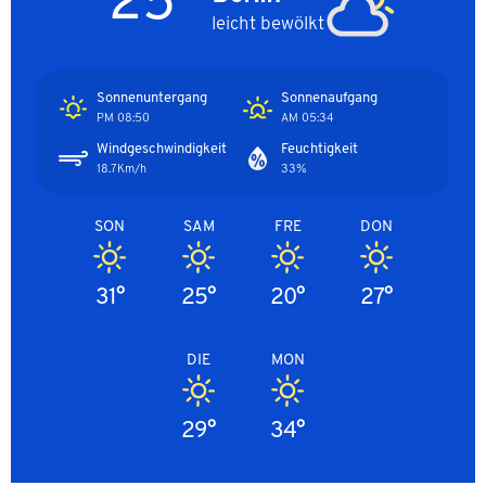
leicht bewölkt
Sonnenuntergang
Sonnenaufgang
08:50 PM
05:34 AM
Windgeschwindigkeit
Feuchtigkeit
18.7Km/h
33%
SON
SAM
FRE
DON
31°
25°
20°
27°
DIE
MON
29°
34°