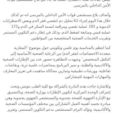
الأمن الداخلي بالمرسى.
وأضاف بلاغ مستشفى قوات الأمن الداخلي بالمرسى انه تم كذلك
خلال هذا اليوم إجراء 62 تحليل دم لتقصي فقر الدم وبعض الاضطرابات
الدموية و 183 عملية تقصي ومراقبة لنسبة السكر في الدم و173
عملية قيس ومتابعة لضغط الدم، وذلك في إطار دعم التكوين المستمر
وتقريب الخدمات الصحية المتخصصة من المواطنين.
كما انتظم بالمناسبة يوم علمي وتكويني حول موضوع “المقاربة
متعددة الاختصاصات لفقر الدم/ من الرعاية الصحية الأساسية إلى
التكفل المتخصص” وشهدت التظاهرة حضور عدد من الإطارات الصحية
والأكاديمية والطلبة، و تميز البرنامج بمحاضرات علمية ثرية، ونقاشات
تفاعلية، وورشات تطبيقية وتمارين محاكاة ساهمت في تعزيز المعارف
والمهارات المهنية للمشاركين.
وللاشارة جاءت هذه البادرة بالشراكة مع كلية الطب بتونس وتحت
إشراف الوحدة المركزية لتكوين الإطارات بوزارة الصحة، وبالتنسيق
مع الإدارة الجهوية للصحة بجندوبة والمستشفى الجهوي بجندوبة وهي
مبادرة تجسد أهمية العمل التشاركي بين مختلف المؤسسات الصحية
والأكاديمية، وتؤكد التزام المستشفى بدعم التكوين المستمر، وتعزيز