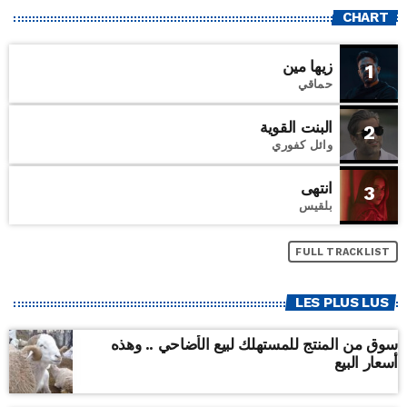
CHART
زيها مين
1
حماقي
البنت القوية
2
وائل كفوري
انتهى
3
بلقيس
FULL TRACKLIST
LES PLUS LUS
سوق من المنتج للمستهلك لبيع الأضاحي .. وهذه
أسعار البيع