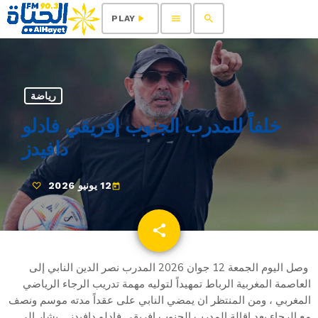
menu
search
play_arrow
PLAY
رياضة
خلفاً للمدرب الجنوب إفريقي فادلو
دافيدز
12 يونيو 2026
today
share
email
وصل اليوم الجمعة 12 جوان 2026 المدرب نصر الدين النابي إلى
العاصمة المغربية الرباط تمهيداً لتوليه مهمة تدريب الرجاء الرياضي
المغربي ، ومن المنتظر ان يمضي النابي على عقداً مدته موسم ونصف
مع الرجاء بعد إقالة المدرب الجنوب إفريقي فادلو دافيدز . يشار إلى