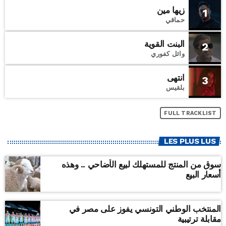
زيها مين
1
حماقي
البنت القوية
2
وائل كفوري
انتهى
3
بلقيس
FULL TRACKLIST
LES PLUS LUS
سوق من المنتج للمستهلك لبيع الأضاحي .. وهذه
أسعار البيع
المنتخب الوطني التونسي يفوز على مصر في
مقابلة ترتيبية