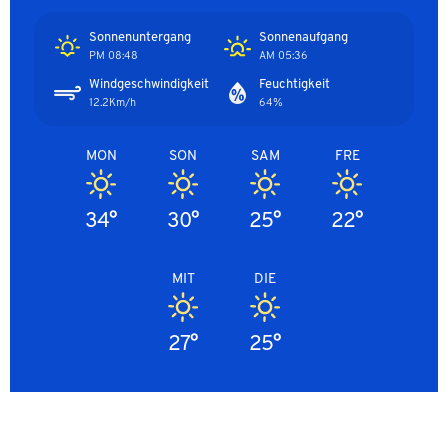
Sonnenuntergang
Sonnenaufgang
08:48 PM
05:36 AM
Windgeschwindigkeit
Feuchtigkeit
12.2Km/h
64%
MON
SON
SAM
FRE
34°
30°
25°
22°
MIT
DIE
27°
25°