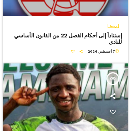
رياضة
إستناداً إلى أحكام الفصل 22 من القانون الأساسي
للنادي
today
7 أغسطس 2026
insert_link