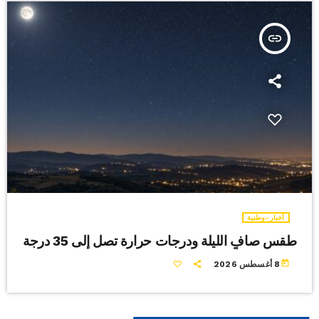
insert_link
أخبار-وطنية
طقس صافٍ الليلة ودرجات حرارة تصل إلى 35 درجة
today
8 أغسطس 2026