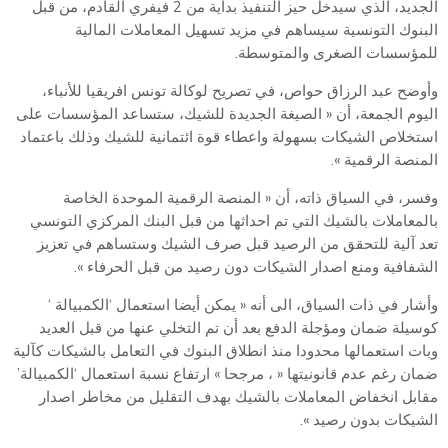
الجديد، الذي سيدخل حيز التنفيذ بداية من 2 فيفري القادم، من قبل
البنوك التونسية سيساهم في مزيد تسهيل المعاملات المالية
للمؤسسات الصغرى والمتوسطة.
وأوضح عبد الرزاق حواص، في تصريح لوكالة تونس افريقيا للأنباء،
اليوم الجمعة، أن « الصيغة الجديدة للشيك، ستساعد المؤسسات على
استخلاص الشيكات بسهولة واعطاء قوة ائتمانية للشيك وذلك باعتماد
المنصة الرقمية ».
وفسر، في السياق ذاته، أن « المنصة الرقمية الموحدة الخاصة
بالمعاملات بالشيك التي تم احداثها من قبل البنك المركزي التونسي
تعد آلية للتحقق من الرصيد قبل صرف الشيك وستساهم في تعزيز
الشفافية ومنع اصدار الشيكات دون رصيد من قبل الحرفاء ».
وأشار في ذات السياق، الى أنه « يمكن أيضا استعمال ‘الكمبيالة ‘
كوسيلة ضمان ومؤجلة الدفع بعد أن تم التخلي عنها من قبل العديد
وبات استعمالها محدودا منذ انطلاق البنوك في التعامل بالشيكات كآلية
ضمان رغم عدم قانونيتها « ، مرجحا » ارتفاع نسبة استعمال ‘الكمبيالة’
مقابل انخفاض المعاملات بالشيك بهدف التقليل من مخاطر اصدار
الشيكات بدون رصيد ».