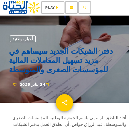
menu
search
play_arrow
PLAY
أخبار-وطنية
دفتر الشيكات الجديد سيساهم في
مزيد تسهيل المعاملات المالية
للمؤسسات الصغرى والمتوسطة
24 يناير 2025
today
share
email
أفاد الناطق الرسمي باسم الجمعية الوطنية للمؤسسات الصغرى
والمتوسطة، عبد الرزاق حواص، أن انطلاق العمل بدفتر الشيكات