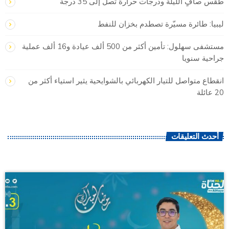
طقس صافٍ الليلة ودرجات حرارة تصل إلى 35 درجة
ليبيا: طائرة مسيّرة تصطدم بخزان للنفط
مستشفى سهلول: تأمين أكثر من 500 ألف عيادة و16 ألف عملية
جراحية سنويا
انقطاع متواصل للتيار الكهربائي بالشوايحية يثير استياء أكثر من
20 عائلة
أحدث التعليقات