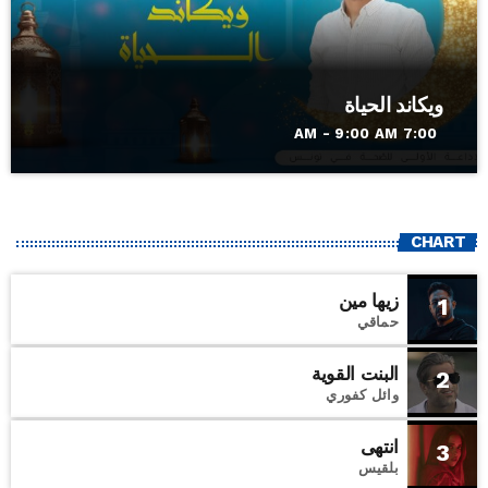
ويكاند الحياة
7:00 AM - 9:00 AM
CHART
زيها مين
1
حماقي
البنت القوية
2
وائل كفوري
انتهى
3
بلقيس