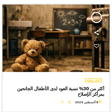
insert_link
أخبار-وطنية
أكثر من 30% نسبة العود لدى الأطفال الجانحين
بمراكز الإصلاح
today
8 أغسطس 2026