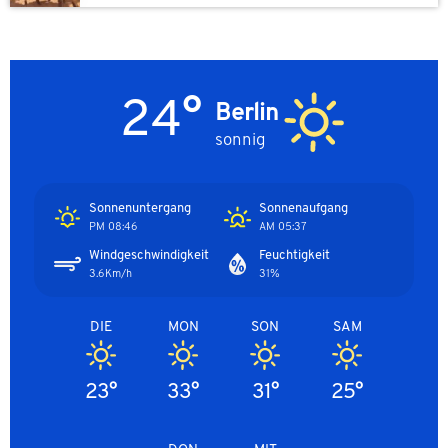
24°
Berlin
sonnig
Sonnenuntergang
Sonnenaufgang
08:46 PM
05:37 AM
Windgeschwindigkeit
Feuchtigkeit
3.6Km/h
31%
DIE
MON
SON
SAM
23°
33°
31°
25°