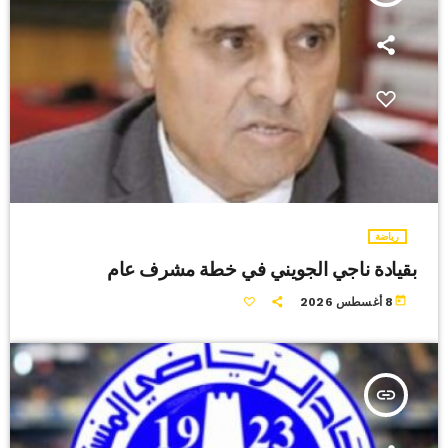
رياضة
بقيادة ناجي الجويني في خطة مشرف عام
today
8 أغسطس 2026
insert_link