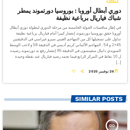
رياضة
دوري أبطال أوروبا : بوروسيا دورتموند يمطر
شباك فياريال برباعية نظيفة
في إطار منافسات الجولة الخامسة من مرحلة الدوري لبطولة دوري أبطال
أوروبا حقق بوروسيا دورتموند إنتصار كبيرا أمام فياريال برباعية نظيفة
تداول على تسجيلها كل من المهاجم الغيني سيرو غيراسي في الدقيقتين
45+2 و 54 , المهاجم الألماني كريم أديمي في الدقيقة 58 و لاعب الوسط
السويدي دانيال سفينسون في الدقيقة 95 إنتصار رفع به دورتموند رصيده
ل 10 نقاط في المركز الرابع فيما تجمد رصيد فياريال عند نقطة وحيدة
[…]
today
26 نوفمبر 2025
SIMILAR POSTS
insert_link