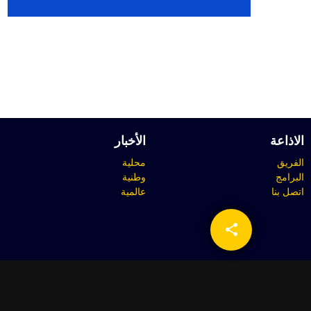
الاذاعة
الأخبار
الفريق
محلية
البرامج
وطنية
اتصل بنا
عالمية
share
email