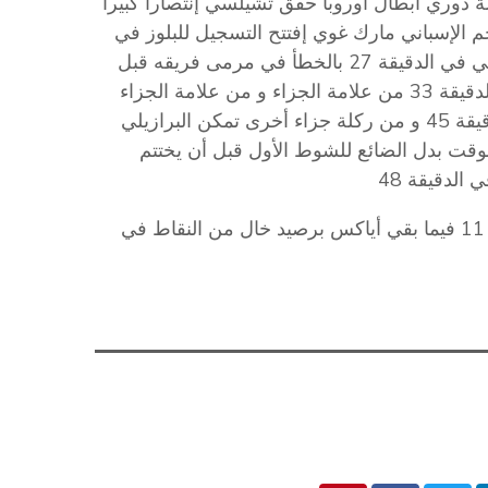
ة دوري أبطال أوروبا حقق تشيلسي إنتصارا كبيرا
 الإسباني مارك غوي إفتتح التسجيل للبلوز في
الدقيقة 18 و أضاف المدافع الكرواتي جوزيب سوتالو الثاني في الدقيقة 27 بالخطأ في مرمى فريقه قبل
أن يقلص زميله المهاجم الهولندي فيرغوست الفارق في الدقيقة 33 من علامة الجزاء و من علامة الجزاء
أيضا أضاف الأرجنتيني إنزو فرنانديز ثالث الأهداف في الدقيقة 45 و من ركلة جزاء أخرى تمكن البرازيلي
لوقت بدل الضائع للشوط الأول قبل أن يختتم
الدقيقة 48
فوز رفع به تشيلسي رصيده للنقطة السادسة في المركز 11 فيما بقي أياكس برصيد خال من النقاط في