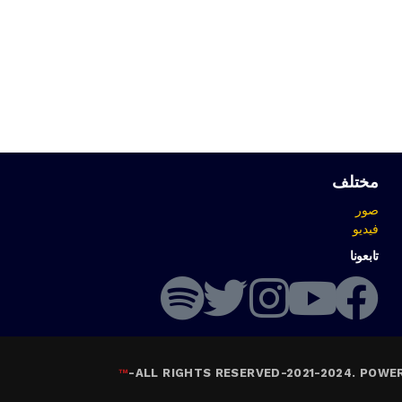
مختلف
صور
فيديو
تابعونا
™
-
ALL RIGHTS RESERVED-2021-2024. POWE