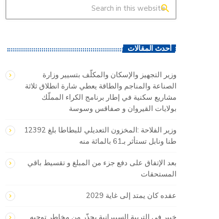
search
أحدث المقالات
وزير التجهيز والإسكان والمكلّف بتسيير وزارة
الصناعة والمناجم والطاقة يعطي شارة انطلاق ثلاثة
مشاريع سكنية في إطار برنامج الكراء المملّك
بولايات القيروان و صفاقس وسوسة
وزير الفلاحة :المخزون التعديلي للبطاطا بلغ 12392
طنا ونابل تستأثر بـ61 بالمائة منه
بعد الإتفاق على دفع جزء من المبلغ و تقسيط باقي
المستحقات
عقده كان يمتد إلى غاية 2029
خبير في التربية السيبرانية يحذّر من مخاطر توجيه