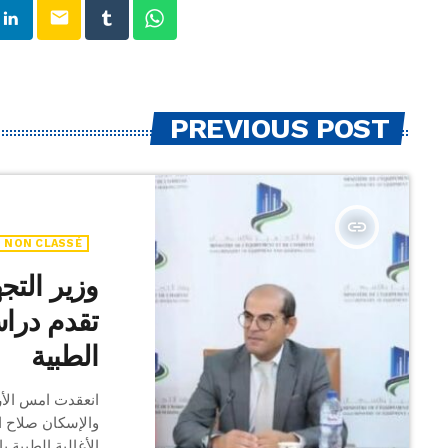
email
PREVIOUS POST
insert_link
NON CLASSÉ
وزير الت
تقدم دراس
الطبية
انعقدت امس الأر
والإسكان صلاح ا
الأغالبة الطبية 