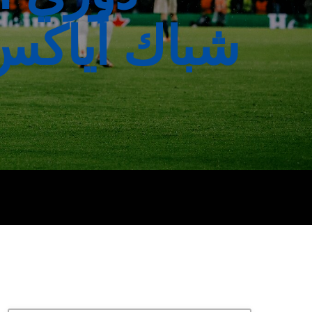
شباك أياكس