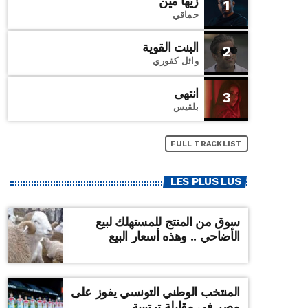
زيها مين
1
حماقي
البنت القوية
2
وائل كفوري
انتهى
3
بلقيس
FULL TRACKLIST
LES PLUS LUS
سوق من المنتج للمستهلك لبيع
الأضاحي .. وهذه أسعار البيع
المنتخب الوطني التونسي يفوز على
مصر في مقابلة ترتيبية