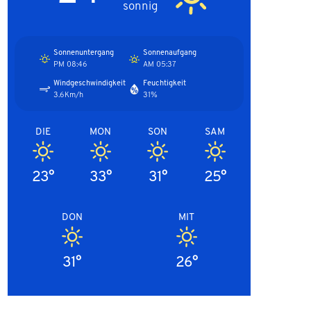
sonnig
Sonnenuntergang
Sonnenaufgang
08:46 PM
05:37 AM
Windgeschwindigkeit
Feuchtigkeit
3.6Km/h
31%
DIE
MON
SON
SAM
23°
33°
31°
25°
DON
MIT
31°
26°