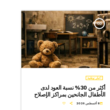
insert_link
أخبار-وطنية
أكثر من 30% نسبة العود لدى
الأطفال الجانحين بمراكز الإصلاح
8 أغسطس 2026
today