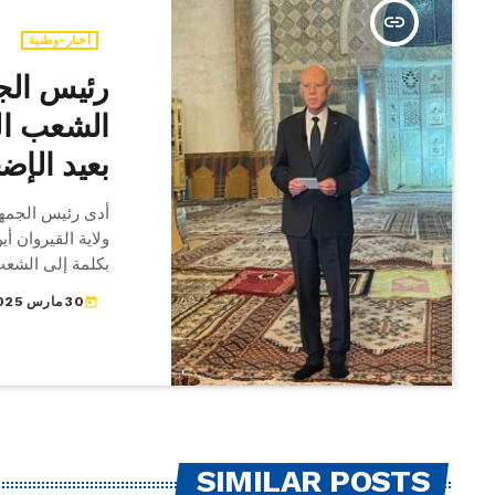
insert_link
أخبار-وطنية
رئيس الجم
الشعب الت
بعيد الإ
أدى رئيس الجمهو
ولاية القيروان أ
بكلمة إلى الشعب
30 مارس 2025
today
SIMILAR POSTS