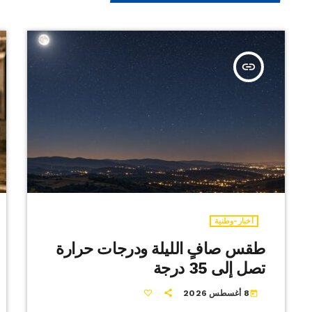
insert_link
أخبار-وطنية
طقس صافٍ الليلة ودرجات حرارة
تصل إلى 35 درجة
8 أغسطس 2026
today