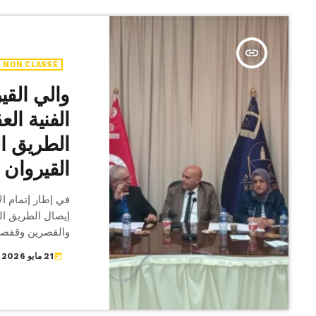
insert_link
NON CLASSÉ
والي القي
الفنية ال
الطريق ال
القيروان
في إطار إتمام ال
إيصال الطريق ال
والقصرين وقفصة
21 مايو 2026
today
على جلسة عمل الل
الحوزة العقارية
التجهيز والإسكان
لجنة الاستقصاء 