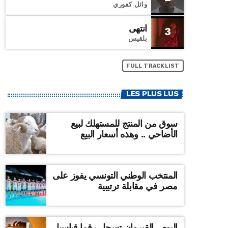
وائل كفوري
انتهى
3
بلقيس
FULL TRACKLIST
LES PLUS LUS
سوق من المنتج للمستهلك لبيع
الأضاحي .. وهذه أسعار البيع
المنتخب الوطني التونسي يفوز على
مصر في مقابلة ترتيبية
اليوم ..القيروان تسجل رقما قياسيا