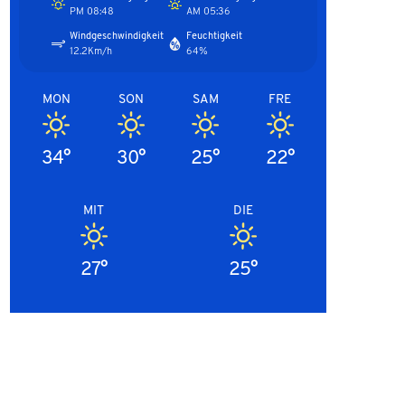
08:48 PM
05:36 AM
Windgeschwindigkeit
Feuchtigkeit
12.2Km/h
64%
MON
SON
SAM
FRE
34°
30°
25°
22°
MIT
DIE
27°
25°