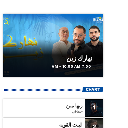
نهارك زين
7:00 AM - 10:00 AM
CHART
زيها مين
1
حماقي
البنت القوية
2