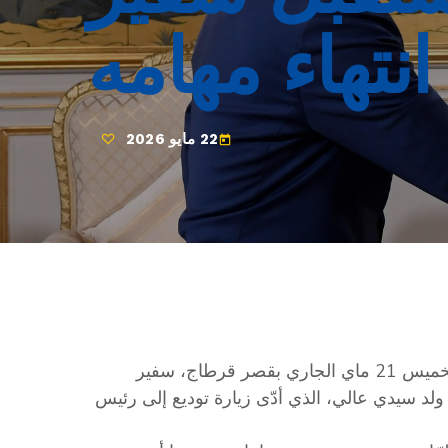
انتهاء مهامه
22 مايو 2026
today
استقبل رئيس الجمهوريّة قيس سعيّد، عصر يوم أمس، الخميس 21 ماي الجاري بقصر قرطاج، سفير
ولد سيدي عالي، الذي أدّى زيارة توديع إلى رئيس