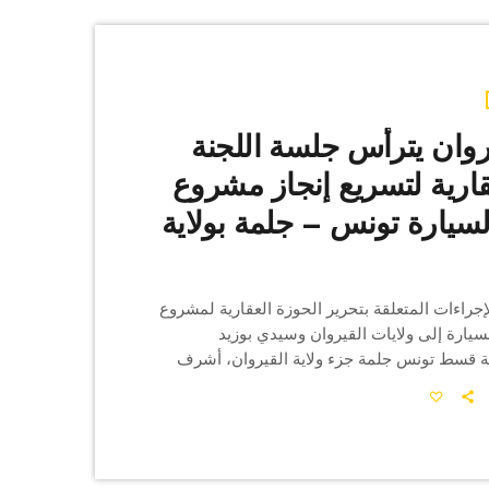
روان يترأس جلسة اللجنة
عقارية لتسريع إنجاز مشروع
سيارة تونس – جلمة بولاية
إجراءات المتعلقة بتحرير الحوزة العقارية لمشروع
سيارة إلى ولايات القيروان وسيدي بوزيد
 قسط تونس جلمة جزء ولاية القيروان، أشرف
والي القيروان السيد ذاكر البرقاوي يوم الخميس 21 ماي 2026
جنة الفنية العقارية المشتركة المكلفة بتحرير
 للمشروع بحضور السيدات والسادة: ممثلي وزارتي
 واملاك الدولة والشؤون العقارية، رئيسة واعضاء
والمصالحة بالقيروان ،رئيس فرع المحكمة