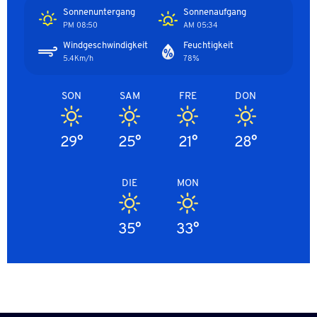
Sonnenuntergang
Sonnenaufgang
08:50 PM
05:34 AM
Windgeschwindigkeit
Feuchtigkeit
5.4Km/h
78%
SON
SAM
FRE
DON
29°
25°
21°
28°
DIE
MON
35°
33°