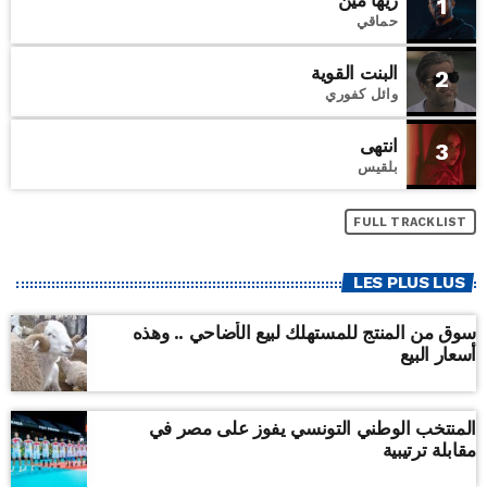
زيها مين
1
حماقي
البنت القوية
2
وائل كفوري
انتهى
3
بلقيس
FULL TRACKLIST
LES PLUS LUS
سوق من المنتج للمستهلك لبيع الأضاحي .. وهذه
أسعار البيع
المنتخب الوطني التونسي يفوز على مصر في
مقابلة ترتيبية