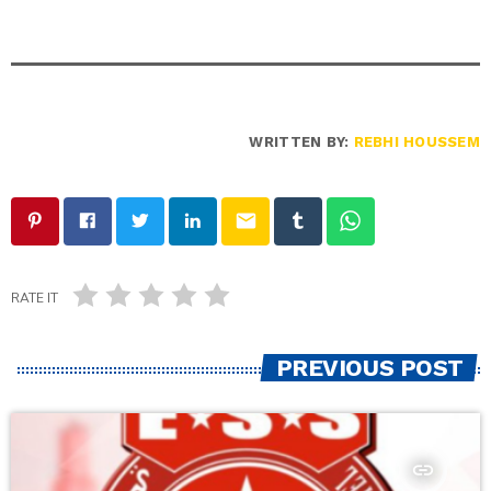
WRITTEN BY:
REBHI HOUSSEM
email
RATE IT
PREVIOUS POST
insert_link