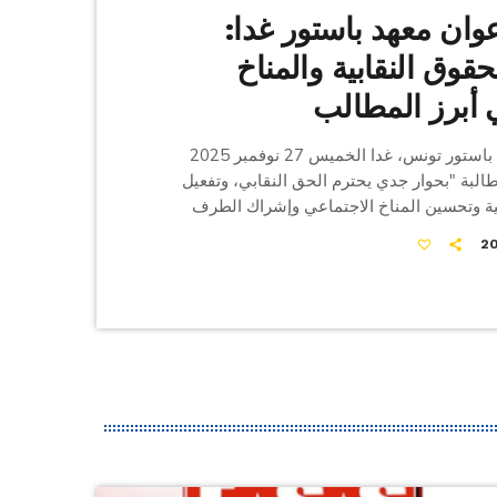
ان معهد باستور غدا:
قوق النقابية والمناخ
 أبرز المطالب
ينفذ أعوان معهد باستور تونس، غدا الخميس 27 نوفمبر 2025
طالبة "بحوار جدي يحترم الحق النقابي، وتفعيل
ة وتحسين المناخ الاجتماعي وإشراك الطرف
اغة القانون الأساسي". وأكدت النقابة الأساسية
ي بيان نشر على صفحة الاتحاد الجهوي للشغل
لإضراب لم يكن خيارًا أوليًا، بل جاء بعد استنفاد
ر والهدف منه ليس تعطيل المرفق العام، بل
لمعهد، وضمان […]