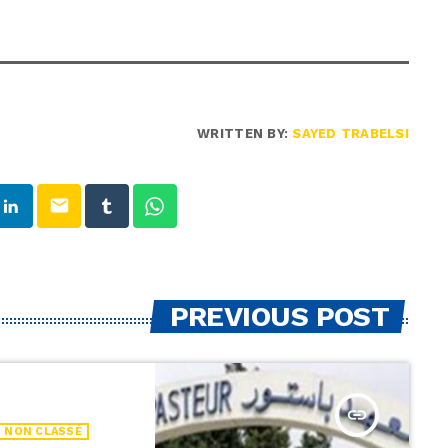
WRITTEN BY:
SAYED TRABELSI
email
PREVIOUS POST
insert_link
NON CLASSÉ