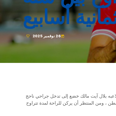
مانية أسابيع
26 نوفمبر 2025
today
دي الإفريقي اليوم الإربعاء 26 نوفمبر 2025 أن لاعبه بلال آيت مالك خضع إلى تدخل جراحي ناحج
طن ، ومن المنتظر أن يركن للراحة لمدة تتراوح