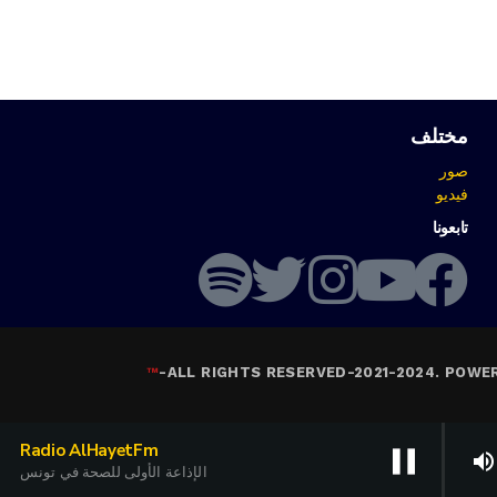
مختلف
صور
فيديو
تابعونا
™
-
ALL RIGHTS RESERVED-2021-2024. POWE
Radio AlHayetFm
pause
volume_up
الإذاعة الأولى للصحة في تونس