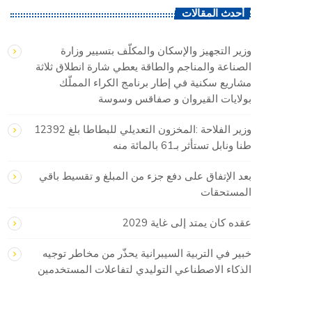
أحدث المقالات
وزير التجهيز والإسكان والمكلّف بتسيير وزارة
الصناعة والمناجم والطاقة يعطي شارة انطلاق ثلاثة
مشاريع سكنية في إطار برنامج الكراء المملّك
بولايات القيروان و صفاقس وسوسة
وزير الفلاحة :المخزون التعديلي للبطاطا بلغ 12392
طنا ونابل تستأثر بـ61 بالمائة منه
بعد الإتفاق على دفع جزء من المبلغ و تقسيط باقي
المستحقات
عقده كان يمتد إلى غاية 2029
خبير في التربية السيبرانية يحذّر من مخاطر توجيه
الذكاء الاصطناعي التوليدي لتفاعلات المستخدمين