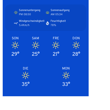
Sonnenuntergang
Sonnenaufgang
08:50 PM
05:34 AM
Windgeschwindigkeit
Feuchtigkeit
5.4Km/h
78%
SON
SAM
FRE
DON
29°
25°
21°
28°
DIE
MON
35°
33°