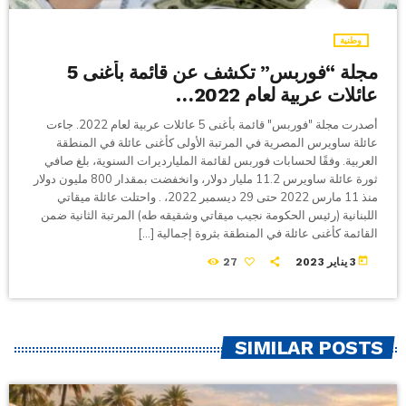
وطنية
مجلة “فوربس” تكشف عن قائمة بأغنى 5
عائلات عربية لعام 2022…
أصدرت مجلة "فوربس" قائمة بأغنى 5 عائلات عربية لعام 2022. جاءت
عائلة ساويرس المصرية في المرتبة الأولى كأغنى عائلة في المنطقة
العربية. وفقًا لحسابات فوربس لقائمة المليارديرات السنوية، بلغ صافي
ثورة عائلة ساويرس 11.2 مليار دولار، وانخفضت بمقدار 800 مليون دولار
منذ 11 مارس 2022 حتى 29 ديسمبر 2022، . واحتلت عائلة ميقاتي
اللبنانية (رئيس الحكومة نجيب ميقاتي وشقيقه طه) المرتبة الثانية ضمن
القائمة كأغنى عائلة في المنطقة بثروة إجمالية […]
today
3 يناير 2023
27
SIMILAR POSTS