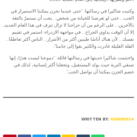
وكتبت شاكيرا في رسالتها: “حتى عندما نحزن يمكننا الاستمرار في
الحب… حتى لو تعرضنا للخيانة من شخص… يجب أن نستمرّ بالثقة
بالآخرين… على الرغم من أن جراحنا لا تزال تنزف في هذا العام الجديد،
إلا أن الوقت يداوي الجراح… في مواجهة الازدراء، استمر في تقييم
نفسك… لأن هناك أناسًا طيبين أكثر من الأشرار… الناس أكثر تعاطفًا…
القلة القليلة غادرت والكثير بقوا إلى جانبنا”.
واختتمت شاكيرا حديثها في رسالتها قائلة: “دموعنا ليست هدرًا، إنها
تسقي التربة حيث يولد المستقبل، وتجعلنا أكثر إنسانية، لذلك في
خضم الحزن يمكننا أن نواصل الحب”.
WRITTEN BY:
ADMIN1524