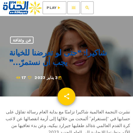
menu
search
play_arrow
PLAY
فن وثقافة
شاكيرا: “حتى لو تعرضنا للخيانة
يجب أن نستمرّ…”
3 يناير 2023
17
today
share
email
نشرت النجمة العالمية شاكيرا تزامنًا مع بداية العام رسالة تفاؤل على
حسابها في “إنستغرام” ألمحت من خلالها إلى أزمة انفصالها عن لاعب
كرة القدم العالمي ةةالد طفليها جيرارد بيكيه، وعن بدء تعافيها من
الألم ونظرتها الإيجابية إلى العام الجديد 2023.