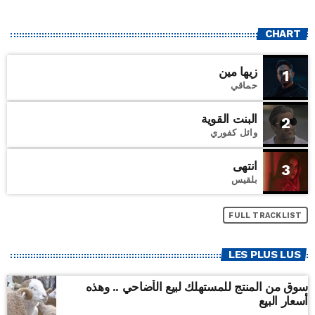
CHART
زيها مين
1
حماقي
البنت القوية
2
وائل كفوري
انتهى
3
بلقيس
FULL TRACKLIST
LES PLUS LUS
سوق من المنتج للمستهلك لبيع الأضاحي .. وهذه
أسعار البيع