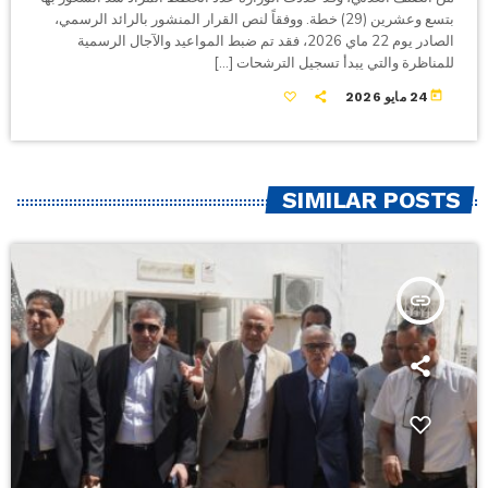
بتسع وعشرين (29) خطة. ووفقاً لنص القرار المنشور بالرائد الرسمي،
الصادر يوم 22 ماي 2026، فقد تم ضبط المواعيد والآجال الرسمية
للمناظرة والتي يبدأ تسجيل الترشحات […]
today
24 مايو 2026
SIMILAR POSTS
insert_link