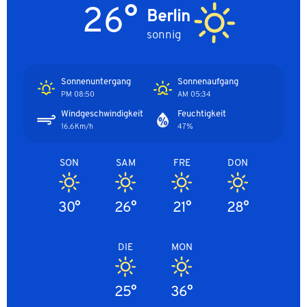
26°
Berlin
sonnig
Sonnenuntergang
Sonnenaufgang
08:50 PM
05:34 AM
Windgeschwindigkeit
Feuchtigkeit
16.6Km/h
47%
SON
SAM
FRE
DON
30°
26°
21°
28°
DIE
MON
25°
36°