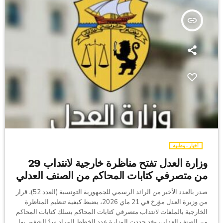
insert_link
أخبار-وطنية
وزارة العدل تفتح مناظرة خارجية لانتداب 29
من متصرفي كتابات المحاكم من الصنف العدلي
صدر بالعدد الأخير من الرائد الرسمي للجمهورية التونسية (العدد 52)، قرار
من وزيرة العدل مؤرخ في 21 ماي 2026، يضبط كيفية تنظيم المناظرة
الخارجية بالملفات لانتداب متصرفي كتابات المحاكم بسلك كتابات المحاكم
من الصنف العدلي، وقد حددت الوزارة عدد الخطط المراد سدّ الشغور بها