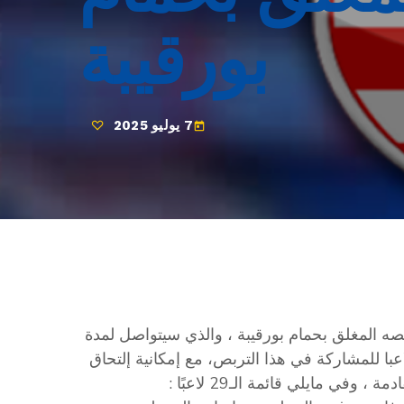
بورقيبة
7 يوليو 2025
today
لإفريقي غدًا الثلاثاء 7 جويلية 2025 في تربصه المغلق بحمام بورقيبة ، والذي سيتواصل لمدة
يام ، وقد وجه المدرب محمد الساحلي الدعوة لـ29 لاعبا للمشاركة في هذا التربص، مع إمكانية إلتحاق
في مايلي قائمة الـ29 لاعبًا :