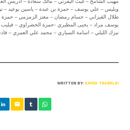
مهيب الشامخ – غيث اليفرني – مالك سعادة – ادريس العر
ويليس – علي يوسف – حمزة بن عبدة – ياسين بوعيد – توف
طلال القيزاني – حسام رمضان – معتز الزمزمي – حمزة ا
يوسف مراد – يحيى المطيري -حمزة الخضراوي – فيليب كي
نيزك الليلي – اسامة السياري – محمد علي العمري – فاد
WRITTEN BY:
SAYED TRABELSI
email