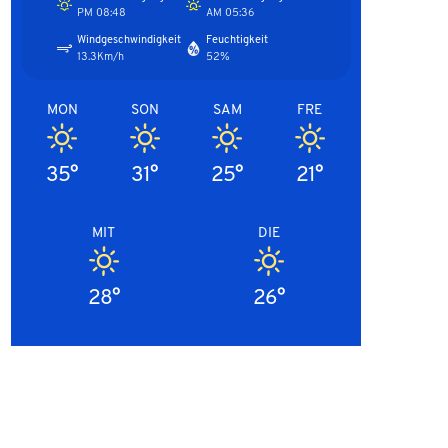
08:48 PM
05:36 AM
Windgeschwindigkeit
Feuchtigkeit
13.3Km/h
52%
MON
SON
SAM
FRE
35°
31°
25°
21°
MIT
DIE
28°
26°