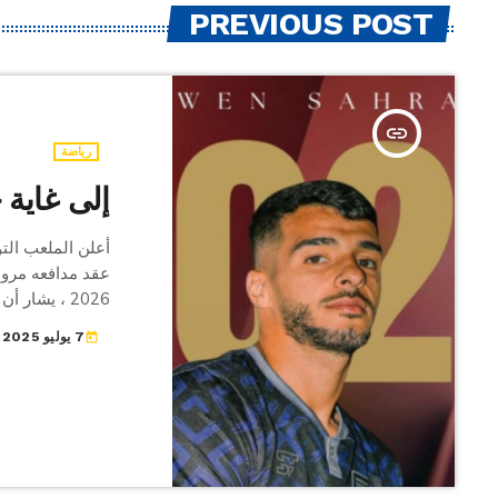
PREVIOUS POST
insert_link
رياضة
إلى غاية جو
عقد مدافعه مرو
وتُوج مع فريق باردو
7 يوليو 2025
today