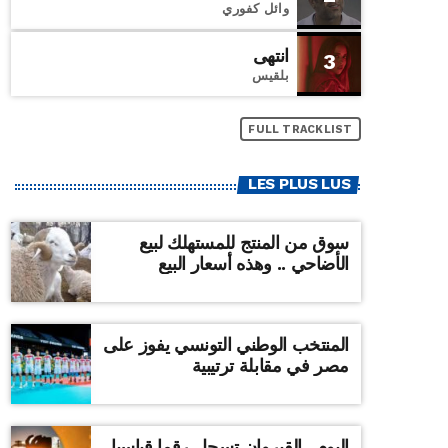
وائل كفوري
انتهى
3
بلقيس
FULL TRACKLIST
LES PLUS LUS
سوق من المنتج للمستهلك لبيع
الأضاحي .. وهذه أسعار البيع
المنتخب الوطني التونسي يفوز على
مصر في مقابلة ترتيبية
اليوم ..القيروان تسجل رقما قياسيا