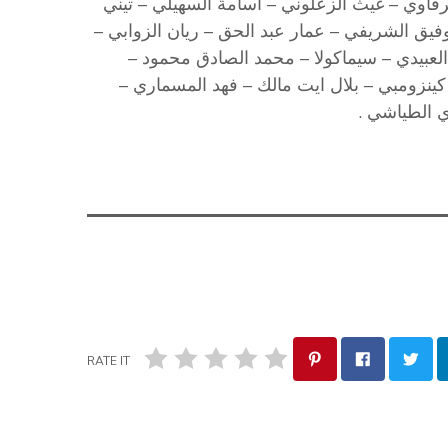
فاوي – غيث الزعلوني – اسامة السهيلي – تيني
يق الشريفي – عمار عبد الحق – ريان الزوابي –
لعبيدي – سيماكولا – محمد الصادق محمود –
نزومبي – بلال ايت مالك – فهد المسماري –
ي الطياشي .
RATE IT