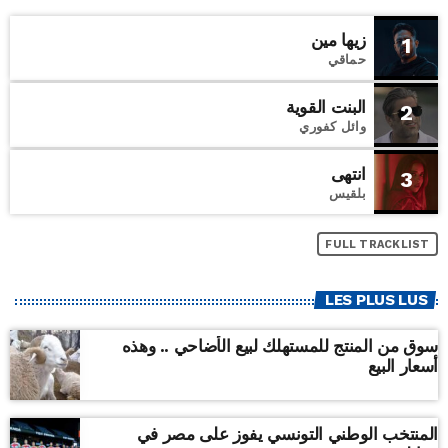
زيها مين
1
حماقي
البنت القوية
2
وائل كفوري
انتهى
3
بلقيس
FULL TRACKLIST
LES PLUS LUS
سوق من المنتج للمستهلك لبيع الأضاحي .. وهذه
أسعار البيع
المنتخب الوطني التونسي يفوز على مصر في