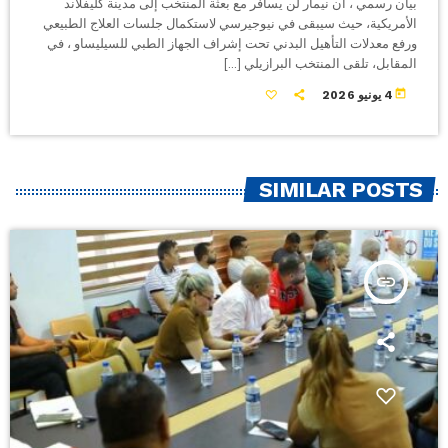
بيان رسمي ، أن نيمار لن يسافر مع بعثة المنتخب إلى مدينة كليفلاند
الأمريكية، حيث سيبقى في نيوجيرسي لاستكمال جلسات العلاج الطبيعي
ورفع معدلات التأهيل البدني تحت إشراف الجهاز الطبي للسيليساو ، في
المقابل، تلقى المنتخب البرازيلي […]
today
4 يونيو 2026
SIMILAR POSTS
insert_link