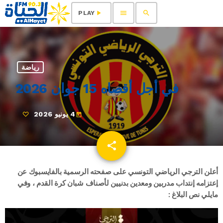
menu
search
play_arrow
PLAY
رياضة
في أجل أقصاه 15 جوان 2026
4 يونيو 2026
today
share
email
أعلن الترجي الرياضي التونسي على صفحته الرسمية بالفايسبوك عن
إعتزامه إنتداب مدربين ومعدين بدنيين لأصناف شبان كرة القدم ، وفي
مايلي نص البلاغ :