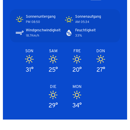
Sonnenuntergang
Sonnenaufgang
08:50 PM
05:34 AM
Windgeschwindigkeit
Feuchtigkeit
18.7Km/h
33%
SON
SAM
FRE
DON
31°
25°
20°
27°
DIE
MON
29°
34°