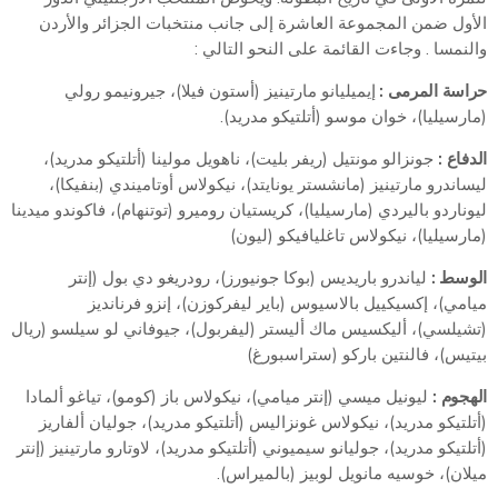
الأول ضمن المجموعة العاشرة إلى جانب منتخبات الجزائر والأردن
والنمسا . وجاءت القائمة على النحو التالي :
حراسة المرمى :
إيميليانو مارتينيز (أستون فيلا)، جيرونيمو رولي
(مارسيليا)، خوان موسو (أتلتيكو مدريد).
الدفاع :
جونزالو مونتيل (ريفر بليت)، ناهويل مولينا (أتلتيكو مدريد)،
ليساندرو مارتينيز (مانشستر يونايتد)، نيكولاس أوتاميندي (بنفيكا)،
ليوناردو باليردي (مارسيليا)، كريستيان روميرو (توتنهام)، فاكوندو ميدينا
(مارسيليا)، نيكولاس تاغليافيكو (ليون)
الوسط :
لياندرو باريديس (بوكا جونيورز)، رودريغو دي بول (إنتر
ميامي)، إكسيكييل بالاسيوس (باير ليفركوزن)، إنزو فرنانديز
(تشيلسي)، أليكسيس ماك أليستر (ليفربول)، جيوفاني لو سيلسو (ريال
بيتيس)، فالنتين باركو (ستراسبورغ)
الهجوم :
ليونيل ميسي (إنتر ميامي)، نيكولاس باز (كومو)، تياغو ألمادا
(أتلتيكو مدريد)، نيكولاس غونزاليس (أتلتيكو مدريد)، جوليان ألفاريز
(أتلتيكو مدريد)، جوليانو سيميوني (أتلتيكو مدريد)، لاوتارو مارتينيز (إنتر
ميلان)، خوسيه مانويل لوبيز (بالميراس).