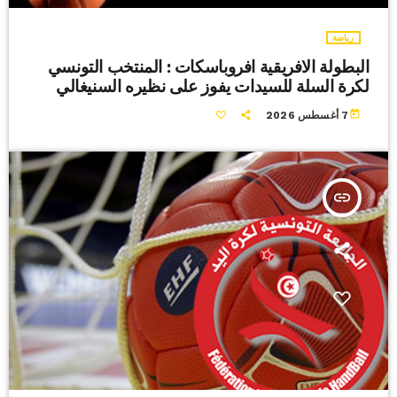
رياضة
البطولة الافريقية افروباسكات : المنتخب التونسي
لكرة السلة للسيدات يفوز على نظيره السنيغالي
today
7 أغسطس 2026
insert_link