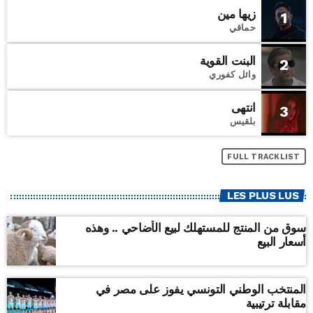
زيها مين
1
حماقي
البنت القوية
2
وائل كفوري
انتهى
3
بلقيس
FULL TRACKLIST
LES PLUS LUS
سوق من المنتج للمستهلك لبيع الأضاحي .. وهذه
أسعار البيع
المنتخب الوطني التونسي يفوز على مصر في
مقابلة ترتيبية