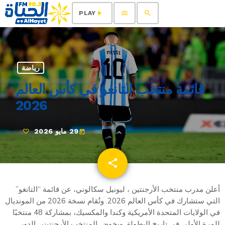
menu
search
play_arrow
PLAY
رياضة
قائمة منتخب التانغو في كأس العالم
2026
29 مايو 2026
today
share
email
أعلن مدرب منتخب الأرجنتين ، ليونيل سكالوني، عن قائمة “التانغو”
التي ستشارك في كأس العالم 2026. وتُقام نسخة 2026 من المونديال
في الولايات المتحدة الأمريكية وكندا والمكسيك، بمشاركة 48 منتخبًا
للمرة الأولى في تاريخ البطولة. ويخوض المنتخب الأرجنتيني الدور