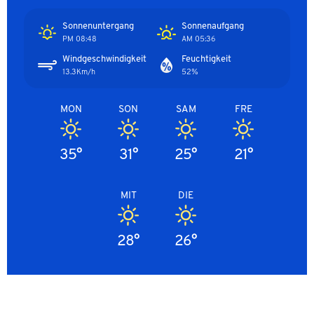
Sonnenuntergang
Sonnenaufgang
08:48 PM
05:36 AM
Windgeschwindigkeit
Feuchtigkeit
13.3Km/h
52%
MON
SON
SAM
FRE
35°
31°
25°
21°
MIT
DIE
28°
26°