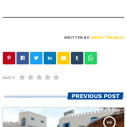
WRITTEN BY:
SAYED TRABELSI
email
RATE IT
PREVIOUS POST
insert_link