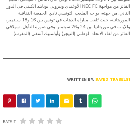
الفائز من مواجهة NEC FC الأوغندي ونيروبي يونايتد الكيني في الدور
الثاني. من جهته، يواجه الملعب التونسي نادي الجمعية الثقافية
الموريتانية، حيث تُلعب مباراة الذهاب في تونس بين 16 و18 سبتمبر،
والإياب في موريتانيا بين 24 و26 سبتمبر. وفي صورة التأهل، سيلاقي
الفائز من لقاء الاتحاد الوطني (النيجر) وأولمبيك آسفي (المغرب).
WRITTEN BY:
SAYED TRABELSI
email
RATE IT