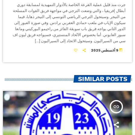
جرت منذ قليل عملية القرعة الخاصة بالأدوار التمهيدية لمسابقة دوري
أبطال إفريقيا ، والتي وضعت الترجي في مواجهة فريق القوات المسلحة
من النيجر. وسيتحول الترجي الرياضي التونسي إلى النيجر ذهابا، فيما
سيكون الإياب في ملعب حمادي العقربي برادس. وفي صورة العبور إلى
الدور الثاني يواجه فريق باب سويقة الفائز من راحيمو البوركيني ومانغا
سبور الغابوني. أما بخصوص الاتّحاد المنستيري، فسيواجه فريق ليون اف
سي من السيراليون. وسيتحول الاتحاد إلى السيراليون […]
today
9 أغسطس 2025
SIMILAR POSTS
insert_link