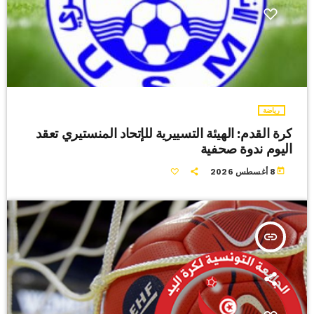
رياضة
كرة القدم: الهيئة التسييرية للإتحاد المنستيري تعقد
اليوم ندوة صحفية
today
8 أغسطس 2026
insert_link