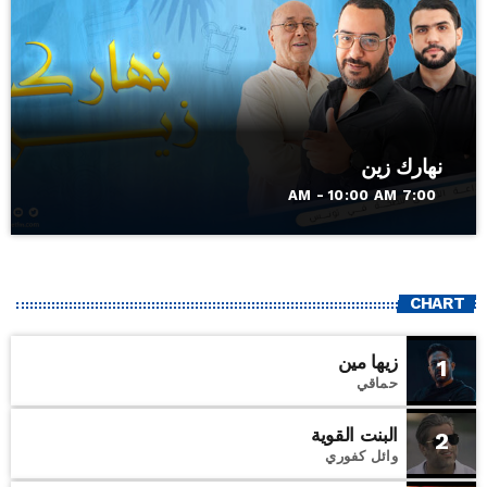
نهارك زين
7:00 AM - 10:00 AM
CHART
زيها مين
1
حماقي
البنت القوية
2
وائل كفوري