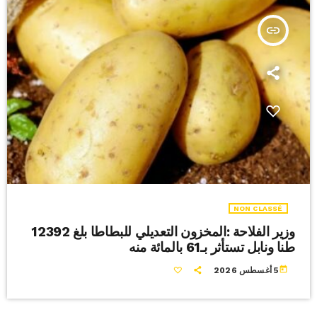
insert_link
NON CLASSÉ
وزير الفلاحة :المخزون التعديلي للبطاطا بلغ 12392
طنا ونابل تستأثر بـ61 بالمائة منه
today
5 أغسطس 2026