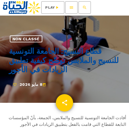
menu
search
play_arrow
PLAY
NON CLASSÉ
قطاع النسيج: الجامعة التونسية
للنسيج والملابس توضّح كيفية تطبيق
الزيادات في الأجور
8 مايو 2026
today
share
email
أفادت الجامعة التونسية للنسيج والملابس، الجمعة، بأنّ المؤسسات
التابعة للقطاع التي قامت بالفعل بتطبيق الزيادات في الأجور