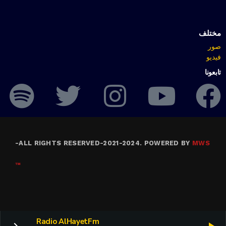
مختلف
صور
فيديو
تابعونا
-
ALL RIGHTS RESERVED-2021-2024. POWERED BY
MWS
™
Radio AlHayetFm