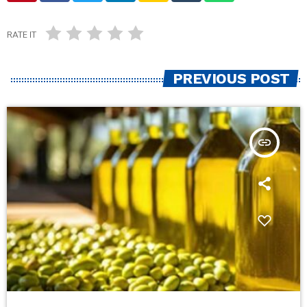
RATE IT
PREVIOUS POST
insert_link