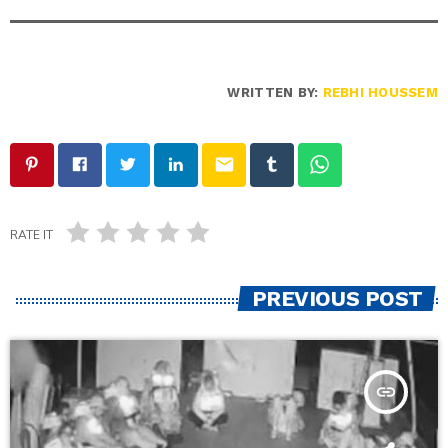
WRITTEN BY:
REBHI HOUSSEM
email
RATE IT
PREVIOUS POST
insert_link