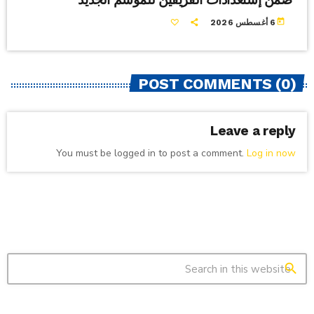
today
6 أغسطس 2026
POST COMMENTS (0)
Leave a reply
You must be logged in to post a comment.
Log in now
search