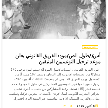
أخبار-وطنية
أس//طول الص/مود: الفريق القانوني يعلن
موعد ترحيل التونسيين المتبقين
أعلن الفريق القانوني المساند لأطول المود أنّه سيتم اليوم ترحيل 170
مشاركا من الجنسيات الأوروبية إلى اليونان، ويتبقى 167 مشاركًا من
الأسطول. ورجح الفريق القانوني ان يقع غدًا، الثلاثاء 7 أكتوبر 2025،
ترحيل جميع المواطنين التونسيين المشاركين في أطول المود وعددهم
خمسة عشر (15) شخصًا، رفقة المشاركين من جنسيات أخرى تشمل
الجزائر، المغرب، الكويت، ليبيا، الأردن، باكستان، البحرين، تركيا، وسلطنة
عمان، وذلك إلى المملكة الأردنية الهاشمية عبر المنفذ البري لجسر […]
today
6 أكتوبر 2025