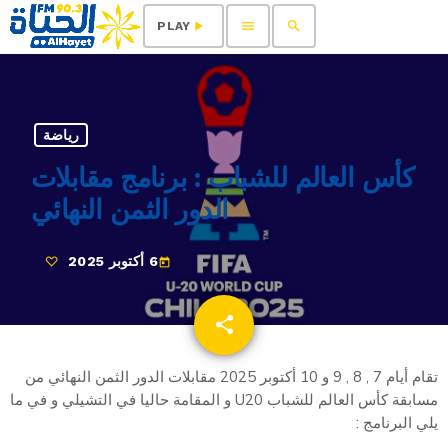
menu
search
play_arrow
PLAY
رياضة
كأس العالم للشباب : برنامج مقابلات
الدور الثمن النهائي
6 أكتوبر 2025
today
share
email
تقام أيام 7 , 8 , 9 و 10 أكتوبر 2025 مقابلات الدور الثمن النهائي من
مسابقة كأس العالم للشباب U20 و المقامة حاليا في التشيلي و في ما
يلي البرنامج :