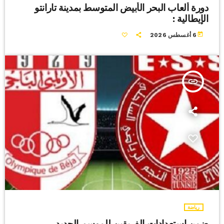
دورة ألعاب البحر الأبيض المتوسط بمدينة تارانتو
الإيطالية :
today
6 أغسطس 2026
insert_link
رياضة
ضمن إستعدادات الفريقين للموسم الجديد