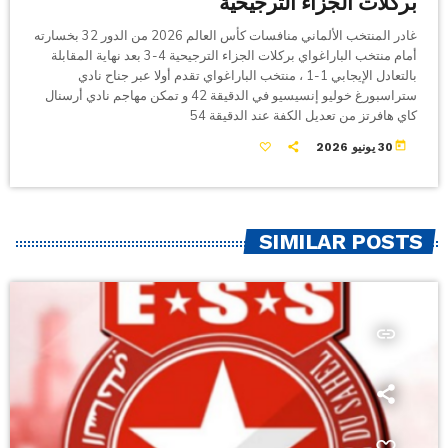
بركلات الجزاء الترجيحية
غادر المنتخب الألماني منافسات كأس العالم 2026 من الدور 32 بخسارته
أمام منتخب الباراغواي بركلات الجزاء الترجيحية 4-3 بعد نهاية المقابلة
بالتعادل الإيجابي 1-1 ، منتخب الباراغواي تقدم أولا عبر جناح نادي
ستراسبورغ خوليو إنسيسيو في الدقيقة 42 و تمكن مهاجم نادي أرسنال
كاي هافرتز من تعديل الكفة عند الدقيقة 54
today
30 يونيو 2026
SIMILAR POSTS
insert_link