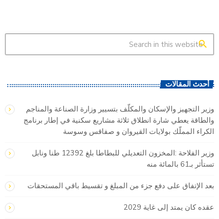
search
أحدث المقالات
وزير التجهيز والإسكان والمكلّف بتسيير وزارة الصناعة والمناجم
والطاقة يعطي شارة انطلاق ثلاثة مشاريع سكنية في إطار برنامج
الكراء المملّك بولايات القيروان و صفاقس وسوسة
وزير الفلاحة :المخزون التعديلي للبطاطا بلغ 12392 طنا ونابل
تستأثر بـ61 بالمائة منه
بعد الإتفاق على دفع جزء من المبلغ و تقسيط باقي المستحقات
عقده كان يمتد إلى غاية 2029