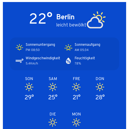
22°
Berlin
leicht bewölkt
Sonnenuntergang
Sonnenaufgang
08:50 PM
05:34 AM
Windgeschwindigkeit
Feuchtigkeit
5.4Km/h
78%
SON
SAM
FRE
DON
29°
25°
21°
28°
DIE
MON