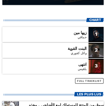
CHART
زيها مين
1
حماقي
البنت القوية
2
وائل كفوري
انتهى
3
بلقيس
FULL TRACKLIST
LES PLUS LUS
سوق من المنتج للمستهلك لبيع الأضاحي .. وهذه