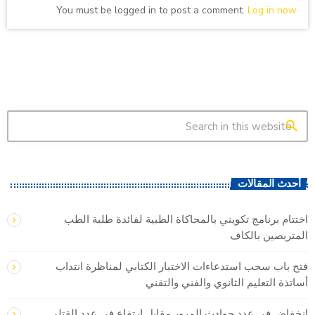
You must be logged in to post a comment.
Log in now
search
أحدث المقالات
اختتام برنامج تكويني بالمحاكاة الطبية لفائدة طلبة الطب
المتربصين بالكاف
فتح باب سحب استدعاءات الاختبار الكتابي لمناظرة انتداب
أساتذة التعليم الثانوي والفني والتقني
انخفاض في عدد حوادث المرور مقابل ارتفاع في عدد القتلى