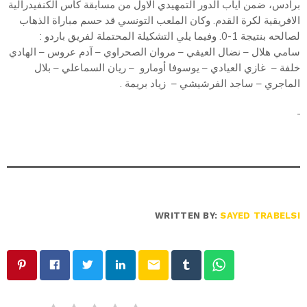
برادس، ضمن اياب الدور التمهيدي الاول من مسابقة كأس الكنفيدرالية
الافريقية لكرة القدم. وكان الملعب التونسي قد حسم مباراة الذهاب
لصالحه بنتيجة 1-0. وفيما يلي التشكيلة المحتملة لفريق باردو :
سامي هلال – نضال العيفي – مروان الصحراوي – آدم عروس – الهادي
خلفة – غازي العيادي – يوسوفا أومارو – ريان السماعلي – بلال
الماجري – ساجد الفرشيشي – زياد بريمة .
WRITTEN BY:
SAYED TRABELSI
email