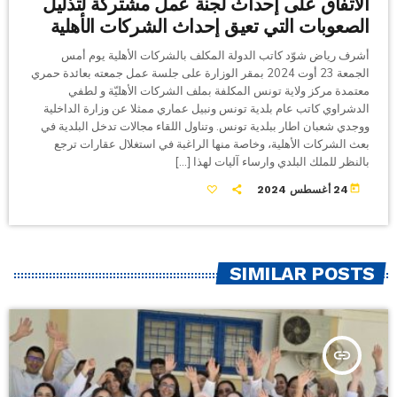
الاتفاق على إحداث لجنة عمل مشتركة لتذليل
الصعوبات التي تعيق إحداث الشركات الأهلية
أشرف رياض شوّد كاتب الدولة المكلف بالشركات الأهلية يوم أمس
الجمعة 23 أوت 2024 بمقر الوزارة على جلسة عمل جمعته بعائدة حمري
معتمدة مركز ولاية تونس المكلفة بملف الشركات الأهليّة و لطفي
الدشراوي كاتب عام بلدية تونس ونبيل عماري ممثلا عن وزارة الداخلية
ووجدي شعبان اطار ببلدية تونس. وتناول اللقاء مجالات تدخل البلدية في
بعث الشركات الأهلية، وخاصة منها الراغبة في استغلال عقارات ترجع
بالنظر للملك البلدي وارساء آليات لهذا […]
today
24 أغسطس 2024
SIMILAR POSTS
insert_link