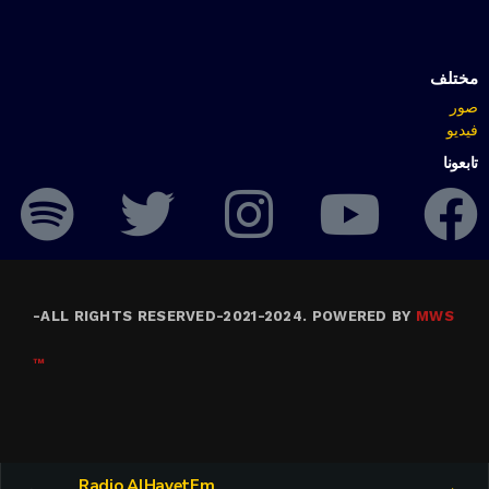
مختلف
صور
فيديو
تابعونا
-
ALL RIGHTS RESERVED-2021-2024. POWERED BY
MWS
™
Radio AlHayetFm