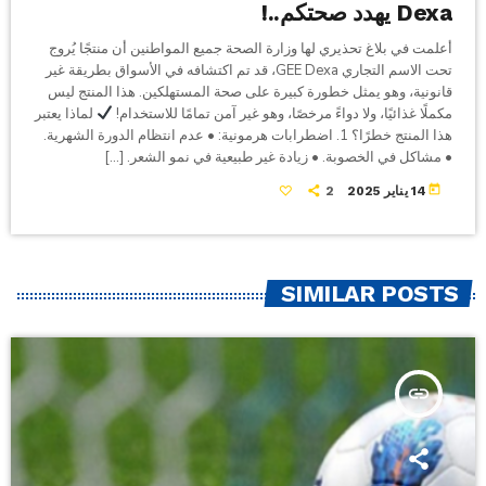
Dexa يهدد صحتكم..!
أعلمت في بلاغ تحذيري لها وزارة الصحة جميع المواطنين أن منتجًا يُروج
تحت الاسم التجاري GEE Dexa، قد تم اكتشافه في الأسواق بطريقة غير
قانونية، وهو يمثل خطورة كبيرة على صحة المستهلكين. هذا المنتج ليس
مكملًا غذائيًا، ولا دواءً مرخصًا، وهو غير آمن تمامًا للاستخدام!
لماذا يعتبر
هذا المنتج خطرًا؟ 1. اضطرابات هرمونية: • عدم انتظام الدورة الشهرية.
• مشاكل في الخصوبة. • زيادة غير طبيعية في نمو الشعر. […]
today
14 يناير 2025
2
SIMILAR POSTS
insert_link