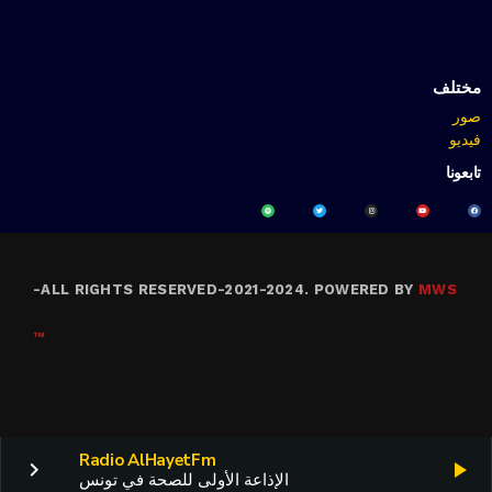
مختلف
صور
فيديو
تابعونا
-
ALL RIGHTS RESERVED-2021-2024. POWERED BY
MWS
™
Radio AlHayetFm
keyboard_arrow_right
play_arrow
الإذاعة الأولى للصحة في تونس