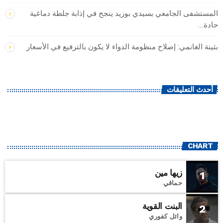
المستشفى الجامعي بسيدي بوزيد ينجح في إذابة جلطة دماغية
حادة…
بثينة الغانمي: إصلاح منظومة الدواء لا يكون بالترفيع في الأسعار
أحدث التعليقات
CHART
زيها مين
1
حماقي
البنت القوية
2
وائل كفوري