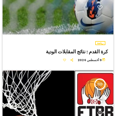
رياضة
كرة القدم : نتائج المقابلات الودية
today
9 أغسطس 2026
insert_link