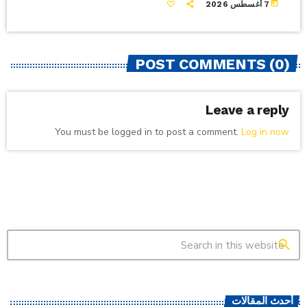
today
7 أغسطس 2026
POST COMMENTS (0)
Leave a reply
You must be logged in to post a comment.
Log in now
search
أحدث المقالات