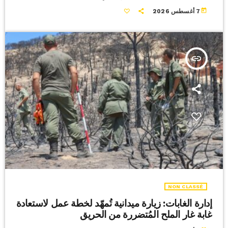
today
7 أغسطس 2026
insert_link
NON CLASSÉ
إدارة الغابات: زيارة ميدانية تُمهّد لخطة عمل لاستعادة
غابة غار الملح المُتضررة من الحريق