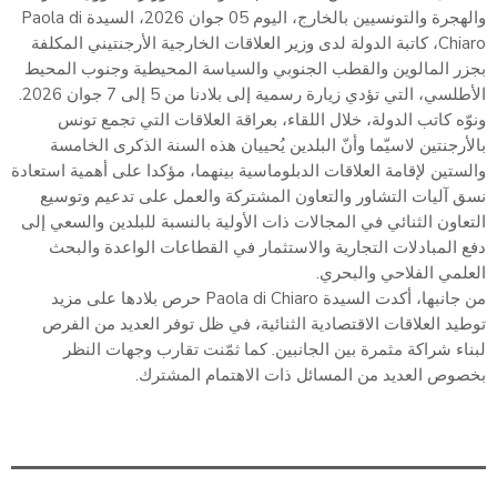
والهجرة والتونسيين بالخارج، اليوم 05 جوان 2026، السيدة Paola di
Chiaro، كاتبة الدولة لدى وزير العلاقات الخارجية الأرجنتيني المكلفة
بجزر المالوين والقطب الجنوبي والسياسة المحيطية وجنوب المحيط
الأطلسي، التي تؤدي زيارة رسمية إلى بلادنا من 5 إلى 7 جوان 2026.
ونوّه كاتب الدولة، خلال اللقاء، بعراقة العلاقات التي تجمع تونس
بالأرجنتين لاسيّما وأنّ البلدين يُحييان هذه السنة الذكرى الخامسة
والستين لإقامة العلاقات الدبلوماسية بينهما، مؤكدا على أهمية استعادة
نسق آليات التشاور والتعاون المشتركة والعمل على تدعيم وتوسيع
التعاون الثنائي في المجالات ذات الأولية بالنسبة للبلدين والسعي إلى
دفع المبادلات التجارية والاستثمار في القطاعات الواعدة والبحث
العلمي الفلاحي والبحري.
من جانبها، أكدت السيدة Paola di Chiaro حرص بلادها على مزيد
توطيد العلاقات الاقتصادية الثنائية، في ظل توفر العديد من الفرص
لبناء شراكة مثمرة بين الجانبين. كما ثمّنت تقارب وجهات النظر
بخصوص العديد من المسائل ذات الاهتمام المشترك.