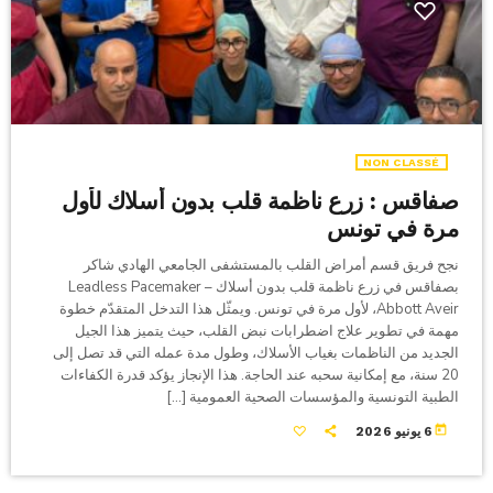
NON CLASSÉ
صفاقس : زرع ناظمة قلب بدون أسلاك لأول
مرة في تونس
نجح فريق قسم أمراض القلب بالمستشفى الجامعي الهادي شاكر
بصفاقس في زرع ناظمة قلب بدون أسلاك Leadless Pacemaker –
Abbott Aveir، لأول مرة في تونس. ويمثّل هذا التدخل المتقدّم خطوة
مهمة في تطوير علاج اضطرابات نبض القلب، حيث يتميز هذا الجيل
الجديد من الناظمات بغياب الأسلاك، وطول مدة عمله التي قد تصل إلى
20 سنة، مع إمكانية سحبه عند الحاجة. هذا الإنجاز يؤكد قدرة الكفاءات
الطبية التونسية والمؤسسات الصحية العمومية […]
today
6 يونيو 2026