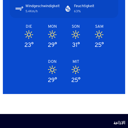
Windgeschwindigkeit
Feuchtigkeit
5.4Km/h
63%
DIE
MON
SON
SAM
23°
29°
31°
25°
DON
MIT
29°
25°
الاذاعة