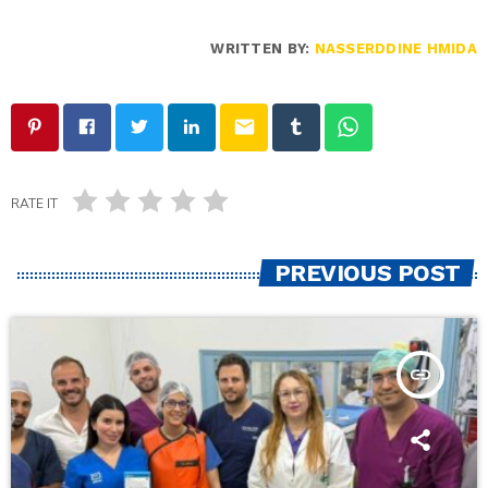
WRITTEN BY:
NASSERDDINE HMIDA
email
RATE IT
PREVIOUS POST
insert_link