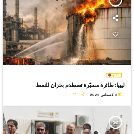
عالمية
ليبيا: طائرة مسيّرة تصطدم بخزان للنفط
today
8 أغسطس 2026
insert_link