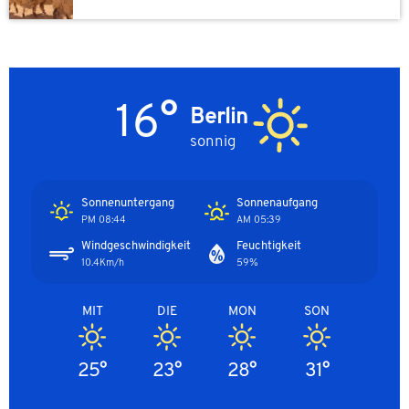
16°
Berlin
sonnig
Sonnenuntergang
Sonnenaufgang
08:44 PM
05:39 AM
Windgeschwindigkeit
Feuchtigkeit
10.4Km/h
59%
MIT
DIE
MON
SON
25°
23°
28°
31°