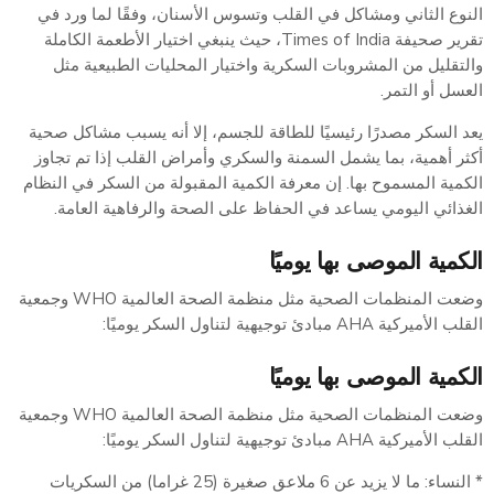
النوع الثاني ومشاكل في القلب وتسوس الأسنان، وفقًا لما ورد في
تقرير صحيفة Times of India، حيث ينبغي اختيار الأطعمة الكاملة
والتقليل من المشروبات السكرية واختيار المحليات الطبيعية مثل
العسل أو التمر.
يعد السكر مصدرًا رئيسيًا للطاقة للجسم، إلا أنه يسبب مشاكل صحية
أكثر أهمية، بما يشمل السمنة والسكري وأمراض القلب إذا تم تجاوز
الكمية المسموح بها. إن معرفة الكمية المقبولة من السكر في النظام
الغذائي اليومي يساعد في الحفاظ على الصحة والرفاهية العامة.
الكمية الموصى بها يوميًا
وضعت المنظمات الصحية مثل منظمة الصحة العالمية WHO وجمعية
القلب الأميركية AHA مبادئ توجيهية لتناول السكر يوميًا:
الكمية الموصى بها يوميًا
وضعت المنظمات الصحية مثل منظمة الصحة العالمية WHO وجمعية
القلب الأميركية AHA مبادئ توجيهية لتناول السكر يوميًا:
* النساء: ما لا يزيد عن 6 ملاعق صغيرة (25 غراما) من السكريات