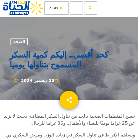
menu
search
play_arrow
PLAY
الصحة
كحد أقصى.. إليكم كمية السكر
المسموح بتناولها يومياً
30 ديسمبر 2024
today
share
email
تنصح المنظمات الصحية بالحد من تناول السكر المضاف، بحيث لا يزيد
عن 25 غراما يوميًا للنساء والأطفال، و36 غراما للرجال.
ويساهم الإفراط في تناول السكر في زيادة الوزن ومرض السكري من