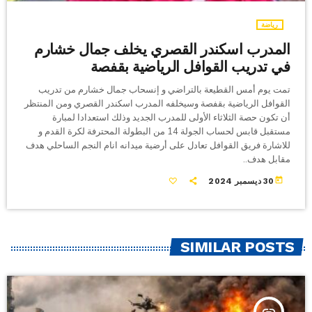
رياضة
المدرب اسكندر القصري يخلف جمال خشارم
في تدريب القوافل الرياضية بقفصة
تمت يوم أمس القطيعة بالتراضي و إنسحاب جمال خشارم من تدريب
القوافل الرياضية بقفصة وسيخلفه المدرب اسكندر القصري ومن المنتظر
أن تكون حصة الثلاثاء الأولى للمدرب الجديد وذلك استعدادا لمبارة
مستقبل قابس لحساب الجولة 14 من البطولة المحترفة لكرة القدم و
للاشارة فريق القوافل تعادل على أرضية ميدانه انام النجم الساحلي هدف
مقابل هدف..
today
30 ديسمبر 2024
SIMILAR POSTS
insert_link