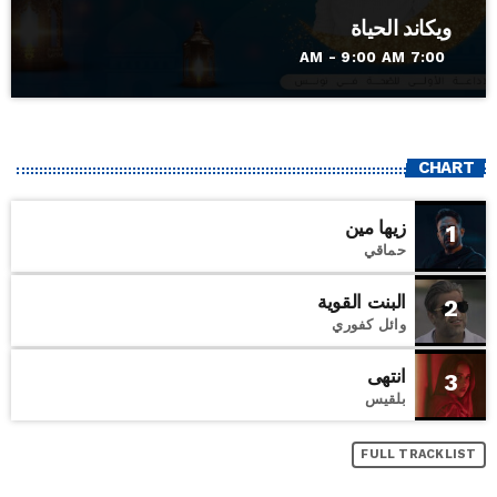
ويكاند الحياة
7:00 AM - 9:00 AM
CHART
زيها مين
1
حماقي
البنت القوية
2
وائل كفوري
انتهى
3
بلقيس
FULL TRACKLIST