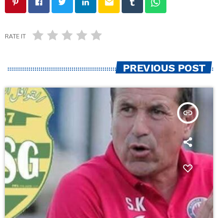
email
RATE IT
PREVIOUS POST
insert_link